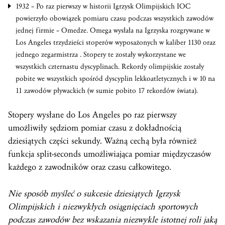
1932 – Po raz pierwszy w historii Igrzysk Olimpijskich IOC
powierzyło obowiązek pomiaru czasu podczas wszystkich zawodów
jednej firmie – Omedze. Omega wysłała na Igrzyska rozgrywane w
Los Angeles trzydzieści stoperów wyposażonych w
kaliber
1130 oraz
jednego zegarmistrza . Stopery te zostały wykorzystane we
wszystkich czternastu dyscyplinach. Rekordy olimpijskie zostały
pobite we wszystkich spośród dyscyplin lekkoatletycznych i w 10 na
11 zawodów pływackich (w sumie pobito 17 rekordów świata).
Stopery wysłane do Los Angeles po raz pierwszy
umożliwiły sędziom pomiar czasu z dokładnością
dziesiątych części sekundy. Ważną cechą była również
funkcja split-seconds umożliwiająca pomiar międzyczasów
każdego z zawodników oraz czasu całkowitego.
Nie sposób myśleć o sukcesie dziesiątych Igrzysk
Olimpijskich i niezwykłych osiągnięciach sportowych
podczas zawodów bez wskazania niezwykle istotnej roli jaką