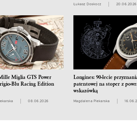
Łukasz Doskocz
20.06.2026
ille Miglia GTS Power
Longines: 90-lecie przyznan
rigio-Blu Racing Edition
patentowej na stoper z powr
wskazówką
ekarska
08.06.2026
Magdalena Piekarska
16.06.