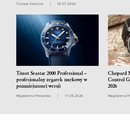
Tomasz Kiełtyka
16.07.2026
Tissot Seastar 2000 Professional –
Chopard M
profesjonalny zegarek nurkowy w
Control G
pomniejszonej wersji
2026
Magdalena Piekarska
17.06.2026
Magdalena Pi