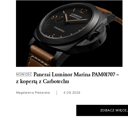
Panerai Luminor Marina PAM01707 –
NOWOŚĆ
z kopertą z Carbotechu
Magdalena Piekarska
4.08.2026
ZOBACZ WIĘCE