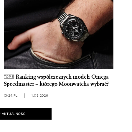
Ranking współczesnych modeli Omega
TOP 5
Speedmaster – którego Moonwatcha wybrać?
CH24.PL
1.08.2026
J AKTUALNOŚCI