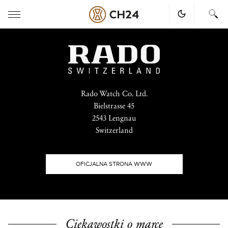
Skip
to
content
Rado Watch Co. Ltd.
Bielstrasse 45
2543 Lengnau
Switzerland
OFICJALNA STRONA WWW
Ciekawostki o marce