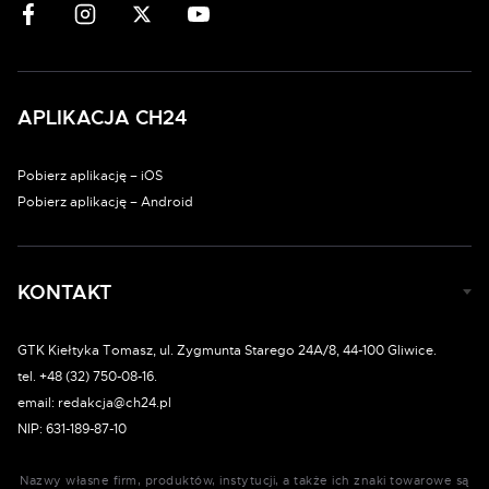
APLIKACJA CH24
Pobierz aplikację – iOS
Pobierz aplikację – Android
KONTAKT
GTK Kiełtyka Tomasz, ul. Zygmunta Starego 24A/8, 44-100 Gliwice.
tel. +48 (32) 750-08-16.
email: redakcja@ch24.pl
NIP: 631-189-87-10
Nazwy własne firm, produktów, instytucji, a także ich znaki towarowe są