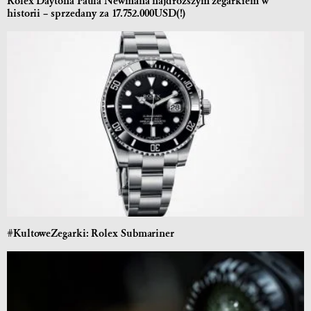
Rolex Daytona Paula Newmana najdroższym zegarkiem w
historii – sprzedany za 17.752.000USD(!)
#KultoweZegarki: Rolex Submariner