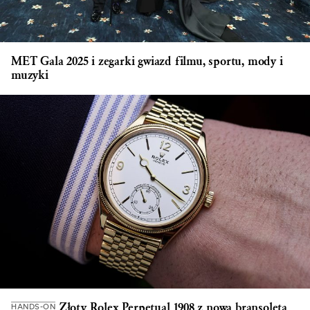
MET Gala 2025 i zegarki gwiazd filmu, sportu, mody i
muzyki
Złoty Rolex Perpetual 1908 z nową bransoletą
HANDS-ON