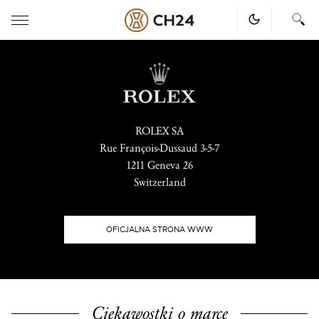
Skip
to
content
ROLEX SA
Rue François-Dussaud 3-5-7
1211 Geneva 26
Switzerland
OFICJALNA STRONA WWW
Ciekawostki o marce