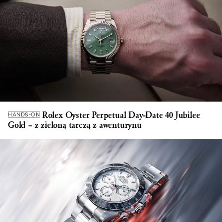
Rolex Oyster Perpetual Day-Date 40 Jubilee
HANDS-ON
Gold – z zieloną tarczą z awenturynu