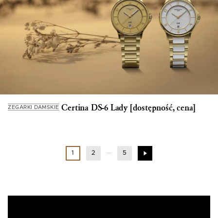
Certina DS-6 Lady [dostępność, cena]
ZEGARKI DAMSKIE
1
2
5