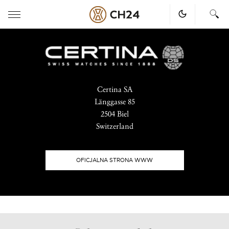
Skip
to
content
Certina SA
Länggasse 85
2504 Biel
Switzerland
OFICJALNA STRONA WWW