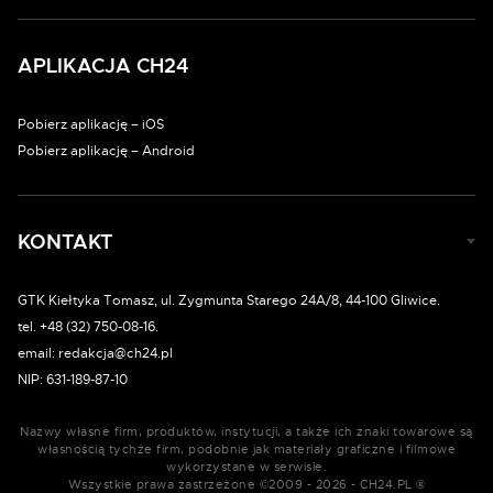
APLIKACJA CH24
Pobierz aplikację – iOS
Pobierz aplikację – Android
KONTAKT
GTK Kiełtyka Tomasz, ul. Zygmunta Starego 24A/8, 44-100 Gliwice.
tel. +48 (32) 750-08-16.
email: redakcja@ch24.pl
NIP: 631-189-87-10
Nazwy własne firm, produktów, instytucji, a także ich znaki towarowe są
własnością tychże firm, podobnie jak materiały graficzne i filmowe
wykorzystane w serwisie.
Wszystkie prawa zastrzeżone ©2009 - 2026 - CH24.PL ®