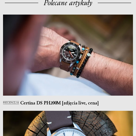
Polecane artykuły
Certina DS PH200M [zdjęcia live, cena]
RECENZJA