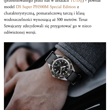
(przetestowanego przez nas w detalach
TUTAJ
) – powstał
model
DS Super PH500M Special Edition
z
charakterystyczną, pomarańczową tarczą i klasą
wodoszczelności wynoszącą aż 500 metrów. Teraz
Szwajcarzy zdecydowali się przygotować go w nieco
odświeżonej wersji.