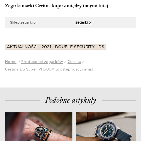
Zegarki marki Certina kupisz między innymi tutaj
Sklep zegarki.pl
zegarki.pl
AKTUALNOŚCI
2021
DOUBLE SECURITY
DS
Home
>
Producenci zegarków
>
Certina
>
Certina DS Super PH500M [dostępność, cena]
Podobne artykuły