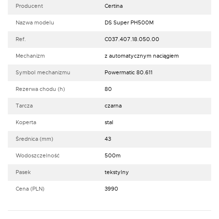
Producent
Certina
Nazwa modelu
DS Super PH500M
Ref.
C037.407.18.050.00
Mechanizm
z automatycznym naciągiem
Symbol mechanizmu
Powermatic 80.611
Rezerwa chodu (h)
80
Tarcza
czarna
Koperta
stal
Średnica (mm)
43
Wodoszczelność
500m
Pasek
tekstylny
Cena (PLN)
3990