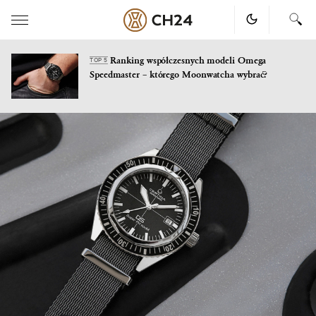
Ranking współczesnych modeli Omega
TOP 5
Speedmaster – którego Moonwatcha wybrać?
Skip
to
content