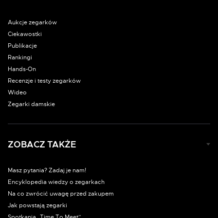
Aukcje zegarków
Ciekawostki
Publikacje
Rankingi
Hands-On
Recenzje i testy zegarków
Wideo
Zegarki damskie
ZOBACZ TAKŻE
Masz pytania? Zadaj je nam!
Encyklopedia wiedzy o zegarkach
Na co zwrócić uwagę przed zakupem
Jak powstają zegarki
Spotkania „Time To Meet”