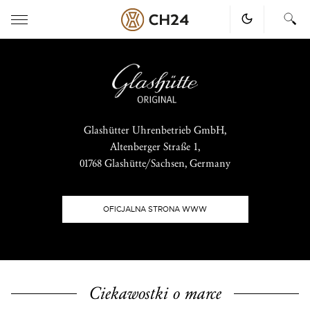
Skip
to
content
Glashütter Uhrenbetrieb GmbH,
Altenberger Straße 1,
01768 Glashütte/Sachsen, Germany
OFICJALNA STRONA WWW
Ciekawostki o marce