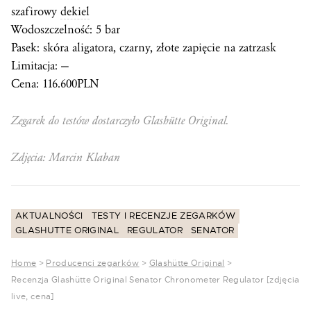
szafirowy
dekiel
Wodoszczelność: 5 bar
Pasek: skóra aligatora, czarny, złote zapięcie na zatrzask
Limitacja: —
Cena: 116.600PLN
Zegarek do testów dostarczyło Glashütte Original.
Zdjęcia: Marcin Klaban
AKTUALNOŚCI
TESTY I RECENZJE ZEGARKÓW
GLASHUTTE ORIGINAL
REGULATOR
SENATOR
Home
>
Producenci zegarków
>
Glashütte Original
>
Recenzja Glashütte Original Senator Chronometer Regulator [zdjęcia
live, cena]