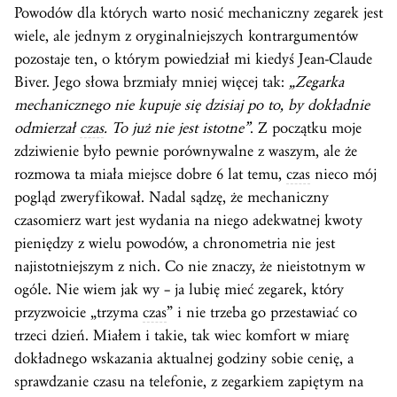
Powodów dla których warto nosić mechaniczny zegarek jest
wiele, ale jednym z oryginalniejszych kontrargumentów
pozostaje ten, o którym powiedział mi kiedyś Jean-Claude
Biver. Jego słowa brzmiały mniej więcej tak:
„Zegarka
mechanicznego nie kupuje się dzisiaj po to, by dokładnie
odmierzał
czas
. To już nie jest istotne”
. Z początku moje
zdziwienie było pewnie porównywalne z waszym, ale że
rozmowa ta miała miejsce dobre 6 lat temu,
czas
nieco mój
pogląd zweryfikował. Nadal sądzę, że mechaniczny
czasomierz wart jest wydania na niego adekwatnej kwoty
pieniędzy z wielu powodów, a chronometria nie jest
najistotniejszym z nich. Co nie znaczy, że nieistotnym w
ogóle. Nie wiem jak wy – ja lubię mieć zegarek, który
przyzwoicie „trzyma
czas
” i nie trzeba go przestawiać co
trzeci dzień. Miałem i takie, tak wiec komfort w miarę
dokładnego wskazania aktualnej godziny sobie cenię, a
sprawdzanie czasu na telefonie, z zegarkiem zapiętym na