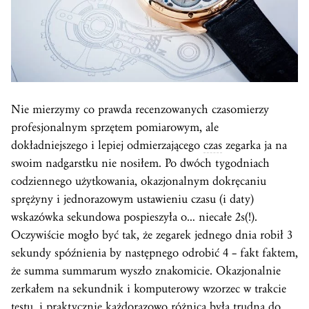
Nie mierzymy co prawda recenzowanych czasomierzy
profesjonalnym sprzętem pomiarowym, ale
dokładniejszego i lepiej odmierzającego
czas
zegarka ja na
swoim nadgarstku nie nosiłem. Po dwóch tygodniach
codziennego użytkowania, okazjonalnym dokręcaniu
sprężyny i jednorazowym ustawieniu czasu (i daty)
wskazówka sekundowa pospieszyła o… niecałe 2s(!).
Oczywiście mogło być tak, że zegarek jednego dnia robił 3
sekundy spóźnienia by następnego odrobić 4 – fakt faktem,
że summa summarum wyszło znakomicie. Okazjonalnie
zerkałem na sekundnik i komputerowy wzorzec w trakcie
testu, i praktycznie każdorazowo różnica była trudna do