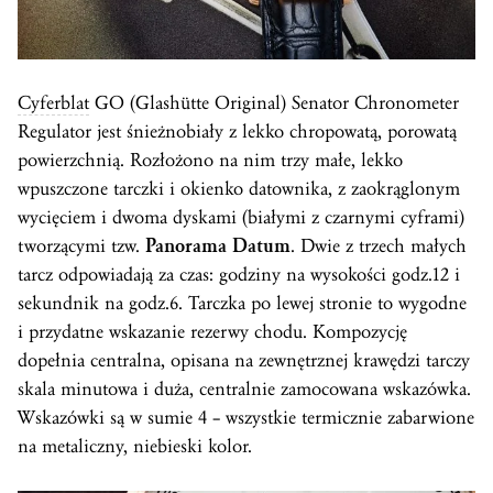
Cyferblat
GO (Glashütte Original) Senator Chronometer
Regulator jest śnieżnobiały z lekko chropowatą, porowatą
powierzchnią. Rozłożono na nim trzy małe, lekko
wpuszczone tarczki i okienko datownika, z zaokrąglonym
wycięciem i dwoma dyskami (białymi z czarnymi cyframi)
tworzącymi tzw.
Panorama Datum
. Dwie z trzech małych
tarcz odpowiadają za czas: godziny na wysokości godz.12 i
sekundnik na godz.6. Tarczka po lewej stronie to wygodne
i przydatne wskazanie rezerwy chodu. Kompozycję
dopełnia centralna, opisana na zewnętrznej krawędzi tarczy
skala minutowa i duża, centralnie zamocowana wskazówka.
Wskazówki są w sumie 4 – wszystkie termicznie zabarwione
na metaliczny, niebieski kolor.