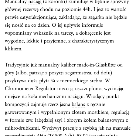
Manualny
naciąg
(z koronki) kumuluje w bębnie sprężyny
głównej rezerwę chodu na poziomie 44h. I jest to wartość
prawie satysfakcjonująca, zakładając, że zegarka nie będzie
się nosić na co dzień. O jej upływie informuje
wspomniany wskaźnik na tarczy, a dokręcenie jest
wygodne, lekkie i przyjemne, z charakterystycznym
klikiem.
Tradycyjnie już manualny
kaliber
made-in-Glashütte od
góry (albo, patrząc z pozycji zegarmistrza, od dołu)
przykrywa duża płyta ¾ z niemieckiego srebra. W
Chronometer Regulator nieco ją uszczuplono, wycinając
miejsce na koła mechanizmu naciągu. Wiodący punkt
kompozycji zajmuje rzecz jasna
balans
z ręcznie
grawerowanym i wypełnionym złotem mostkiem, regulacją
w formie tzw. łabędziej szyi i złotym kołem balansowym z
mikro-śrubkami.
Wychwyt
pracuje z szybką jak na manuale
częstotliwością 4Hz (28.800 A/h). 58-04 jest wizualnie