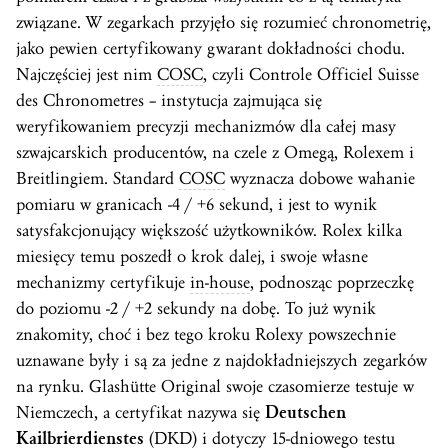
związane. W zegarkach przyjęło się rozumieć chronometrię,
jako pewien certyfikowany gwarant dokładności chodu.
Najczęściej jest nim
COSC
, czyli Controle Officiel Suisse
des Chronometres – instytucja zajmująca się
weryfikowaniem precyzji mechanizmów dla całej masy
szwajcarskich producentów, na czele z Omegą, Rolexem i
Breitlingiem. Standard
COSC
wyznacza dobowe wahanie
pomiaru w granicach -4 / +6 sekund, i jest to wynik
satysfakcjonujący większość użytkowników. Rolex kilka
miesięcy temu poszedł o krok dalej, i swoje własne
mechanizmy certyfikuje
in-house
, podnosząc poprzeczkę
do poziomu -2 / +2 sekundy na dobę. To już wynik
znakomity, choć i bez tego kroku Rolexy powszechnie
uznawane były i są za jedne z najdokładniejszych zegarków
na rynku. Glashütte Original swoje czasomierze testuje w
Niemczech, a certyfikat nazywa się
Deutschen
Kailbrierdienstes
(DKD) i dotyczy 15-dniowego testu