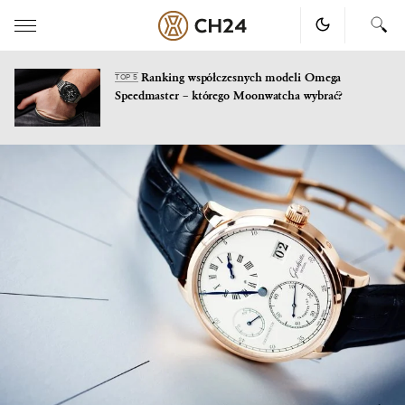
Ranking współczesnych modeli Omega
TOP 5
Speedmaster – którego Moonwatcha wybrać?
Skip
to
content