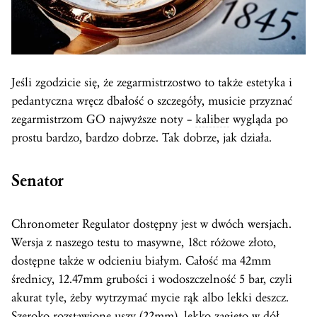
Jeśli zgodzicie się, że zegarmistrzostwo to także estetyka i
pedantyczna wręcz dbałość o szczegóły, musicie przyznać
zegarmistrzom GO najwyższe noty –
kaliber
wygląda po
prostu bardzo, bardzo dobrze. Tak dobrze, jak działa.
Senator
Chronometer Regulator dostępny jest w dwóch wersjach.
Wersja z naszego testu to masywne, 18ct różowe złoto,
dostępne także w odcieniu białym. Całość ma 42mm
średnicy, 12.47mm grubości i wodoszczelność 5 bar, czyli
akurat tyle, żeby wytrzymać mycie rąk albo lekki deszcz.
Szeroko rozstawione uszy (22mm), lekko zagięto w dół,