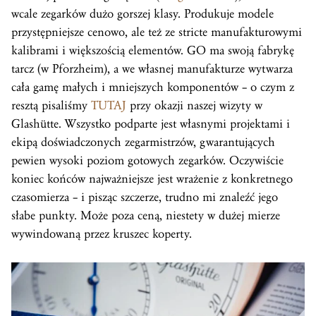
wcale zegarków dużo gorszej klasy. Produkuje modele
przystępniejsze cenowo, ale też ze stricte manufakturowymi
kalibrami i większością elementów. GO ma swoją fabrykę
tarcz (w Pforzheim), a we własnej manufakturze wytwarza
cała gamę małych i mniejszych komponentów – o czym z
resztą pisaliśmy
TUTAJ
przy okazji naszej wizyty w
Glashütte. Wszystko podparte jest własnymi projektami i
ekipą doświadczonych zegarmistrzów, gwarantujących
pewien wysoki poziom gotowych zegarków. Oczywiście
koniec końców najważniejsze jest wrażenie z konkretnego
czasomierza – i pisząc szczerze, trudno mi znaleźć jego
słabe punkty. Może poza ceną, niestety w dużej mierze
wywindowaną przez kruszec koperty.