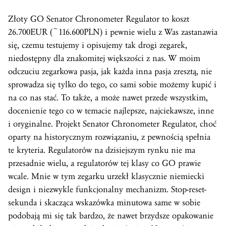
Złoty GO Senator Chronometer Regulator to koszt
26.700EUR (~116.600PLN) i pewnie wielu z Was zastanawia
się, czemu testujemy i opisujemy tak drogi zegarek,
niedostępny dla znakomitej większości z nas. W moim
odczuciu zegarkowa pasja, jak każda inna pasja zresztą, nie
sprowadza się tylko do tego, co sami sobie możemy kupić i
na co nas stać. To także, a może nawet przede wszystkim,
docenienie tego co w temacie najlepsze, najciekawsze, inne
i oryginalne. Projekt Senator Chronometer Regulator, choć
oparty na historycznym rozwiązaniu, z pewnością spełnia
te kryteria. Regulatorów na dzisiejszym rynku nie ma
przesadnie wielu, a regulatorów tej klasy co GO prawie
wcale. Mnie w tym zegarku urzekł klasycznie niemiecki
design i niezwykle funkcjonalny mechanizm. Stop-reset-
sekunda
i skacząca wskazówka minutowa same w sobie
podobają mi się tak bardzo, że nawet brzydsze opakowanie