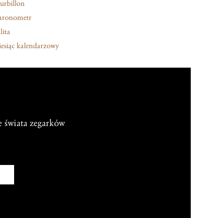
urbillon
hronometr
lita
esiąc kalendarzowy
e świata zegarków