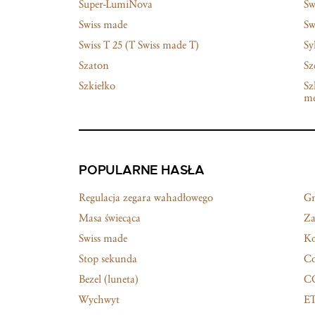
Super-LumiNova
Sw
Swiss made
Sw
Swiss T 25 (T Swiss made T)
Sy
Szaton
Sz
Szkiełko
Sz
m
POPULARNE HASŁA
Regulacja zegara wahadłowego
G
Masa świecąca
Za
Swiss made
Ko
Stop sekunda
Co
Bezel (luneta)
C
Wychwyt
E