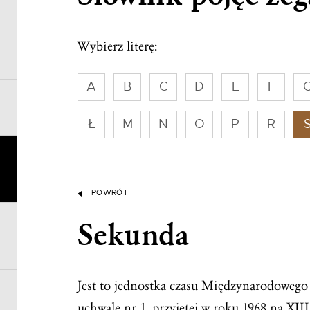
Wybierz literę:
A
B
C
D
E
F
Ł
M
N
O
P
R
POWRÓT
Sekunda
Jest to jednostka czasu Międzynarodowego 
uchwale nr 1, przyjętej w roku 1968 na XI