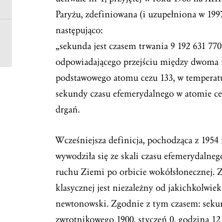
Paryżu, zdefiniowana (i uzupełniona w 199
następująco:
„sekunda jest czasem trwania 9 192 631 7
odpowiadającego przejściu między dwoma
podstawowego atomu cezu 133, w temperaturz
sekundy czasu efemerydalnego w atomie ce
drgań.
Wcześniejsza definicja, pochodząca z 1954
wywodziła się ze skali czasu efemerydalne
ruchu Ziemi po orbicie wokółsłonecznej. 
klasycznej jest niezależny od jakichkolwiek
newtonowski. Zgodnie z tym czasem: sekund
zwrotnikowego 1900, styczeń 0,
godzina
12 