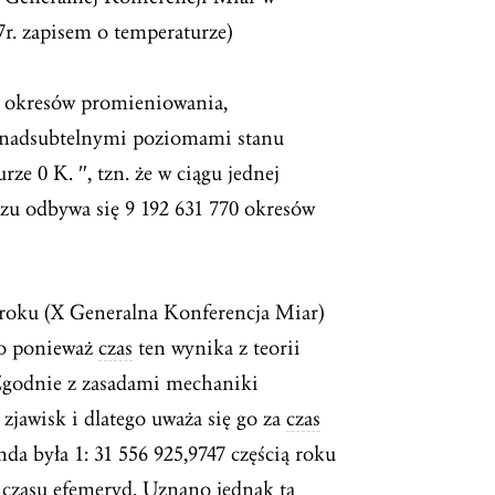
7r. zapisem o temperaturze)
70 okresów promieniowania,
 nadsubtelnymi poziomami stanu
e 0 K. ″, tzn. że w ciągu jednej
zu odbywa się 9 192 631 770 okresów
 roku (X Generalna Konferencja Miar)
go ponieważ
czas
ten wynika z teorii
Zgodnie z zasadami mechaniki
 zjawisk i dlatego uważa się go za
czas
a była 1: 31 556 925,9747 częścią roku
czasu efemeryd. Uznano jednak tą