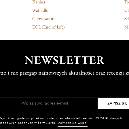
Kaliber
To
Wahadło
C
Giloszowanie
Sel
EOL (End of Life)
Mi
NEWSLETTER
rmo i nie przegap najnowszych aktualności oraz recenzji z
Wyrażam zgodę na przetwarzanie przez właściciela serwisu CH24.PL danych
osobowych podanych w formularzu.
Dowiedz się więcej