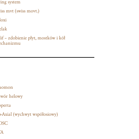
ing system
iss mvt (swiss movt.)
loxi
elak
lif – zdobienie płyt, mostków i kół
echanizmu
nomon
wór helowy
perta
-Axial (wychwyt współosiowy)
OSC
TA