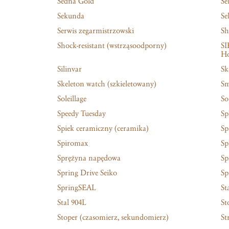
Sedna Gold
Se
Sekunda
Sel
Serwis zegarmistrzowski
Sh
Shock-resistant (wstrząsoodporny)
SI
Ho
Silinvar
Sk
Skeleton watch (szkieletowany)
Sm
Soleillage
So
Speedy Tuesday
Sp
Spiek ceramiczny (ceramika)
Sp
Spiromax
Sp
Sprężyna napędowa
Sp
Spring Drive Seiko
S
SpringSEAL
St
Stal 904L
St
Stoper (czasomierz, sekundomierz)
St