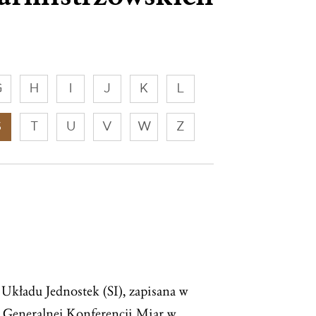
G
H
I
J
K
L
S
T
U
V
W
Z
Układu Jednostek (SI), zapisana w
II Generalnej Konferencji Miar w