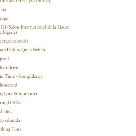
ktorowa tarcza (Sector dial)
lita
ippo
HH (Salon International de la Haute
rlogerie)
acząca sekunda
artLink & QuickSwitch
prod
herodrive
in Time – komplikacja
lit-second
rężyna Straumanna
pringLOCK
al 316L
op sekunda
riking Time