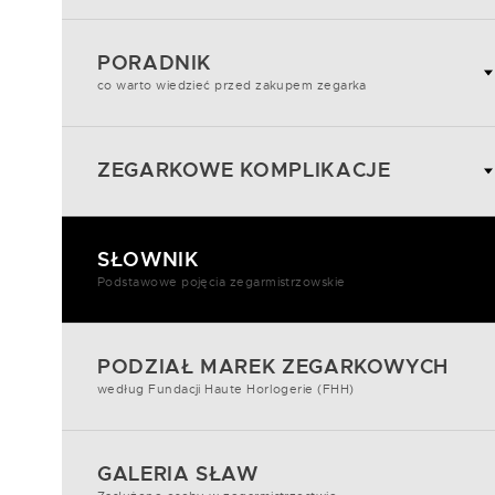
PORADNIK
co warto wiedzieć przed zakupem zegarka
ZEGARKOWE KOMPLIKACJE
SŁOWNIK
Podstawowe pojęcia zegarmistrzowskie
PODZIAŁ MAREK ZEGARKOWYCH
według Fundacji Haute Horlogerie (FHH)
GALERIA SŁAW