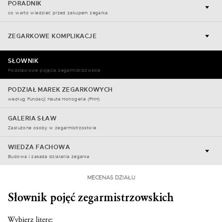
PORADNIK
co warto wiedzieć przed zakupem zegarka
ZEGARKOWE KOMPLIKACJE
SŁOWNIK
Podstawowe pojęcia zegarmistrzowskie
PODZIAŁ MAREK ZEGARKOWYCH
według Fundacji Haute Horlogerie (FHH)
GALERIA SŁAW
Zasłużone osoby w zegarmistrzostwie
WIEDZA FACHOWA
Budowa i zasada działania zegarka
MECENAS DZIAŁU
Słownik pojęć zegarmistrzowskich
Wybierz literę: