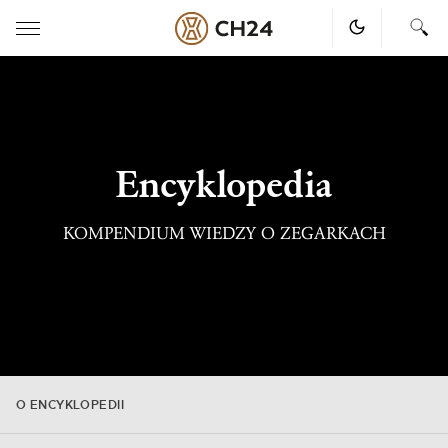
Skip
to
content
Encyklopedia
KOMPENDIUM WIEDZY O ZEGARKACH
O ENCYKLOPEDII