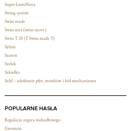
Super-LumiNova
Swing system
Swiss made
Swiss mvt (swiss movt.)
Swiss T 25 (T Swiss made T)
Syloxi
Szaton
Szelak
Szkiełko
Szlif – zdobienie płyt, mostków i kół mechanizmu
POPULARNE HASŁA
Regulacja zegara wahadłowego
Gnomon