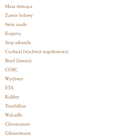
Masa świecąca
Zawór helowy
Swiss made
Koperta
Stop sekunda
Co-Axial (wychwyt współosiowy)
Bezel (luneta)
COSC
Wychwyt
ETA
Kaliber
Tourbillon
Wahadło
Chronometr
Giloszowanie