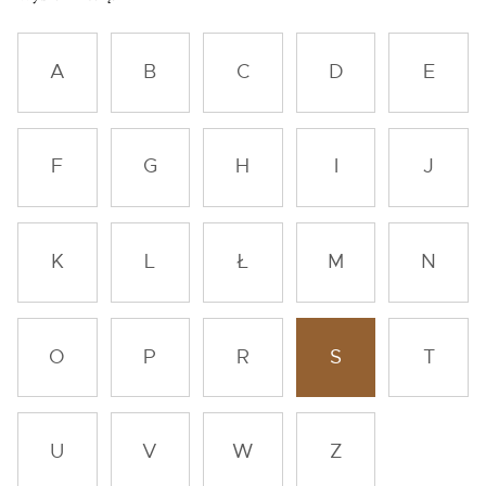
A
B
C
D
E
F
G
H
I
J
K
L
Ł
M
N
O
P
R
S
T
U
V
W
Z