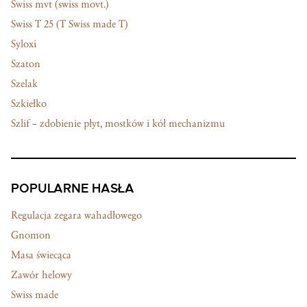
Swiss mvt (swiss movt.)
Swiss T 25 (T Swiss made T)
Syloxi
Szaton
Szelak
Szkiełko
Szlif – zdobienie płyt, mostków i kół mechanizmu
POPULARNE HASŁA
Regulacja zegara wahadłowego
Gnomon
Masa świecąca
Zawór helowy
Swiss made