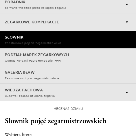
PORADNIK
co warto wiedzieć przed zakupem zegarka
ZEGARKOWE KOMPLIKACJE
SŁOWNIK
Podstawowe pojęcia zegarmistrzowskie
PODZIAŁ MAREK ZEGARKOWYCH
według Fundacji Haute Horlogerie (FHH)
GALERIA SŁAW
Zasłużone osoby w zegarmistrzostwie
WIEDZA FACHOWA
Budowa i zasada działania zegarka
MECENAS DZIAŁU
Słownik pojęć zegarmistrzowskich
Wybierz literę: