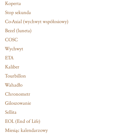
Koperta
Stop sekunda
Co-Axial (wychwyt współosiowy)
Bezel (luneta)
COSC
Wychwyt
ETA
Kaliber
Tourbillon
Wahadło
Chronometr
Giloszowanie
Sellita
EOL (End of Life)
Miesiąc kalendarzowy