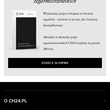
zegarmistrzowskich
Wyjaśniamy pojęcia związane ze światem
zegarków – zarówno te proste, jak i bardziej
skomplikowane.
Aktualnie w słowniku pojęć
zegarmistrzowskich CH24 znajduje się ponad
300 fraz.
ZOBACZ SŁOWNIK
O CH24.PL