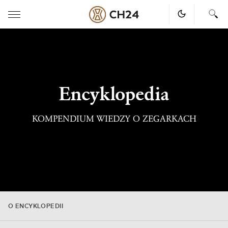
Skip
to
content
Encyklopedia
KOMPENDIUM WIEDZY O ZEGARKACH
O ENCYKLOPEDII