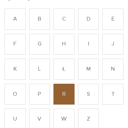
A
B
C
D
E
F
G
H
I
J
K
L
Ł
M
N
O
P
R
S
T
U
V
W
Z