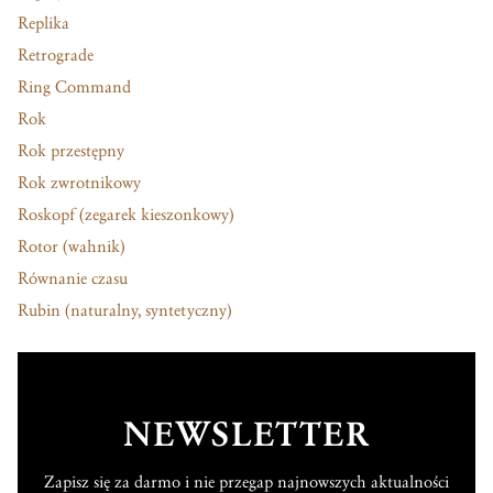
Replika
Retrograde
Ring Command
Rok
Rok przestępny
Rok zwrotnikowy
Roskopf (zegarek kieszonkowy)
Rotor (wahnik)
Równanie czasu
Rubin (naturalny, syntetyczny)
NEWSLETTER
Zapisz się za darmo i nie przegap najnowszych aktualności