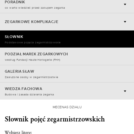
PORADNIK
co warto wiedzieć przed zakupem zegarka
ZEGARKOWE KOMPLIKACJE
SŁOWNIK
Podstawowe pojęcia zegarmistrzowskie
PODZIAŁ MAREK ZEGARKOWYCH
według Fundacji Haute Horlogerie (FHH)
GALERIA SŁAW
Zasłużone osoby w zegarmistrzostwie
WIEDZA FACHOWA
Budowa i zasada działania zegarka
MECENAS DZIAŁU
Słownik pojęć zegarmistrzowskich
Wybierz literę: