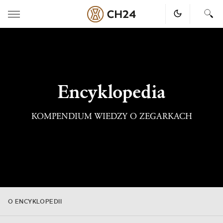
Skip
to
content
Encyklopedia
KOMPENDIUM WIEDZY O ZEGARKACH
O ENCYKLOPEDII