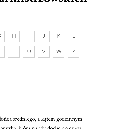
G
H
I
J
K
L
S
T
U
V
W
Z
łońca średniego, a kątem godzinnym
prawka, którą należy dodać do czasu