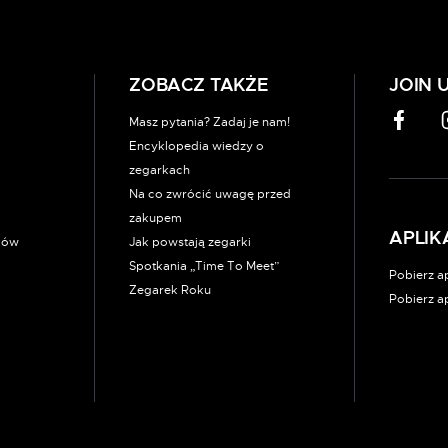
ZOBACZ TAKŻE
JOIN 
Masz pytania? Zadaj je nam!
Encyklopedia wiedzy o
zegarkach
Na co zwrócić uwagę przed
zakupem
APLIK
rków
Jak powstają zegarki
Spotkania „Time To Meet”
Pobierz ap
Zegarek Roku
Pobierz a