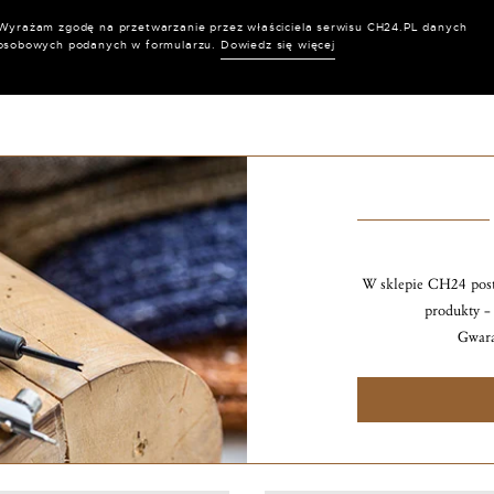
Wyrażam zgodę na przetwarzanie przez właściciela serwisu CH24.PL danych
osobowych podanych w formularzu.
Dowiedz się więcej
W sklepie CH24 post
produkty – 
Gwara