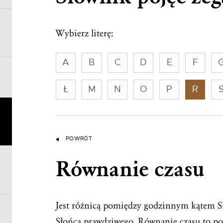
Wybierz literę:
A
B
C
D
E
F
Ł
M
N
O
P
R
POWRÓT
Równanie czasu
Jest różnicą pomiędzy godzinnym kątem S
Słońca prawdziwego. Równanie czasu to po