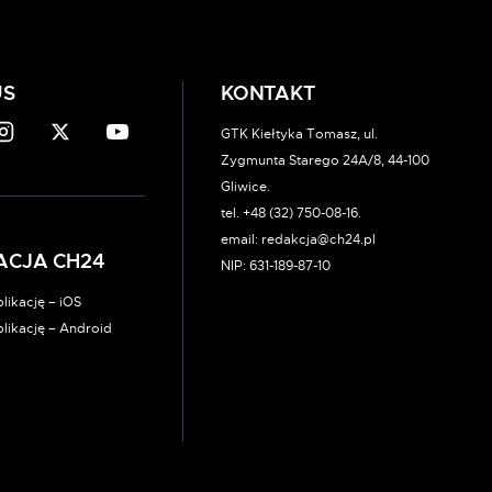
US
KONTAKT
GTK Kiełtyka Tomasz, ul.
Zygmunta Starego 24A/8, 44-100
Gliwice.
tel. +48 (32) 750-08-16.
email: redakcja@ch24.pl
ACJA CH24
NIP: 631-189-87-10
likację – iOS
plikację – Android