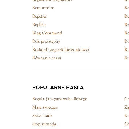
Remontoire
Re
Repetier
Re
Replika
Re
Ring Command
R
Rok przestępny
Ro
Roskopf (zegarek kieszonkowy)
Ro
Równanie czasu
Ru
POPULARNE HASŁA
Regulacja zegara wahadłowego
G
Masa świecąca
Za
Swiss made
Ko
Stop sekunda
Co