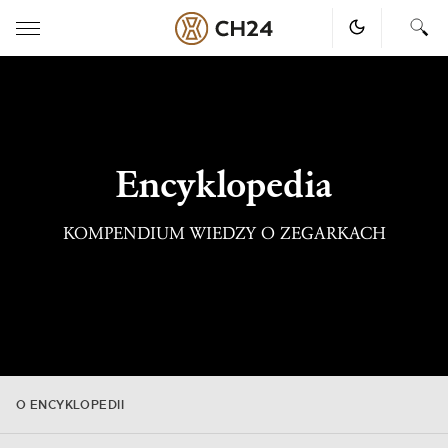
Skip
to
content
Encyklopedia
KOMPENDIUM WIEDZY O ZEGARKACH
O ENCYKLOPEDII