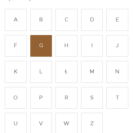
A
B
C
D
E
F
G
H
I
J
K
L
Ł
M
N
O
P
R
S
T
U
V
W
Z