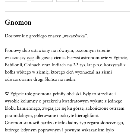
Gnomon
Dosłownie z greckiego znaczy „wskazówka”.
Pionowy słup ustawiony na równym, poziomym terenie
wskazujący
czas
długością cienia. Pierwsi astronomowie w Egipcie,
Babilonii, Chinach oraz Indiach na 2-3 tys. lat p.n.e. korzystali z
kołka wbitego w ziemię, którego cień wyznaczał na ziemi
odwzorowanie drogi Słońca na niebie.
W Egipcie rolę gnomona pełniły obeliski. Były to strzeliste i
wysokie kolumny o przekroju kwadratowym wykute z jednego
bloku kamiennego, zwężające się ku górze, zakończone ostrzem
piramidalnym, polerowane i pokryte hieroglifami.
Gnomon stanowił bardzo niedokładny typ zegara słonecznego,
którego jedynym poprawnym i pewnym wskazaniem było