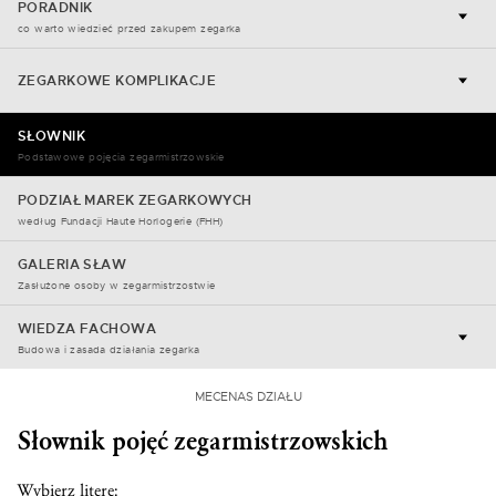
PORADNIK
co warto wiedzieć przed zakupem zegarka
ZEGARKOWE KOMPLIKACJE
SŁOWNIK
Podstawowe pojęcia zegarmistrzowskie
PODZIAŁ MAREK ZEGARKOWYCH
według Fundacji Haute Horlogerie (FHH)
GALERIA SŁAW
Zasłużone osoby w zegarmistrzostwie
WIEDZA FACHOWA
Budowa i zasada działania zegarka
MECENAS DZIAŁU
Słownik pojęć zegarmistrzowskich
Wybierz literę: