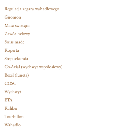
Regulacja zegara wahadłowego
Gnomon
Masa świecąca
Zawór helowy
Swiss made
Koperta
Stop sekunda
Co-Axial (wychwyt współosiowy)
Bezel (luneta)
COSC
Wychwyt
ETA
Kaliber
Tourbillon
Wahadło