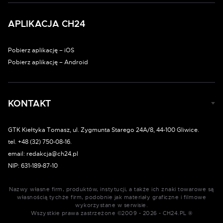
APLIKACJA CH24
Pobierz aplikację – iOS
Pobierz aplikację – Android
KONTAKT
GTK Kiełtyka Tomasz, ul. Zygmunta Starego 24A/8, 44-100 Gliwice.
tel. +48 (32) 750-08-16.
email: redakcja@ch24.pl
NIP: 631-189-87-10
Nazwy własne firm, produktów, instytucji, a także ich znaki towarowe są
własnością tychże firm, podobnie jak materiały graficzne i filmowe
wykorzystane w serwisie.
Wszystkie prawa zastrzeżone ©2009 - 2026 - CH24.PL ®