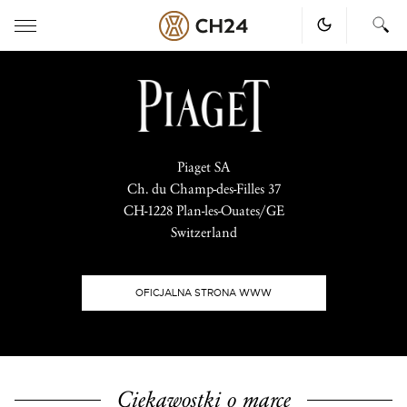
Skip
to
content
Piaget SA
Ch. du Champ-des-Filles 37
CH-1228 Plan-les-Ouates/GE
Switzerland
OFICJALNA STRONA WWW
Ciekawostki o marce