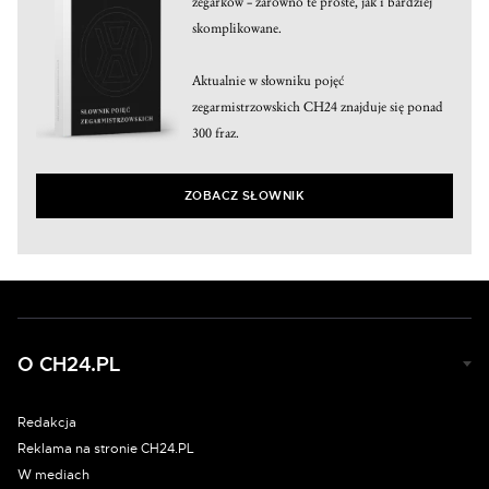
zegarków – zarówno te proste, jak i bardziej
skomplikowane.
Aktualnie w słowniku pojęć
zegarmistrzowskich CH24 znajduje się ponad
300 fraz.
ZOBACZ SŁOWNIK
O CH24.PL
Redakcja
Reklama na stronie CH24.PL
W mediach