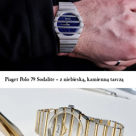
Piaget Polo 79 Sodalite – z niebieską, kamienną tarczą