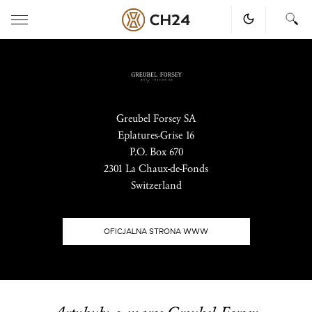
Skip
to
content
Greubel Forsey SA
Eplatures-Grise 16
P.O. Box 670
2301 La Chaux-de-Fonds
Switzerland
OFICJALNA STRONA WWW