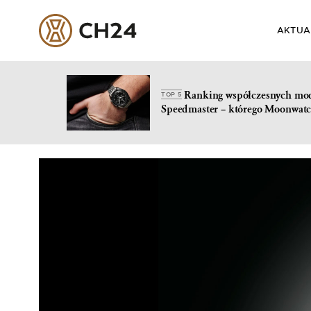
AKTUA
Ranking współczesnych mo
TOP 5
Speedmaster – którego Moonwatc
Skip
to
content