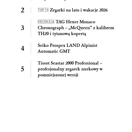
Zegarki na lato i wakacje 2026
TOP 10
TAG Heuer Monaco
RECENZJA
Chronograph – „McQueen” z kalibrem
TH20 i tytanową kopertą
Seiko Prospex LAND Alpinist
Automatic GMT
Tissot Seastar 2000 Professional –
profesjonalny zegarek nurkowy w
pomniejszonej wersji