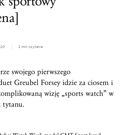
k sportowy
ena]
020
2 min.
czytania
rze swojego pierwszego
uet Greubel Forsey idzie za ciosem i
skomplikowaną wizję „sports watch” w
 tytanu.