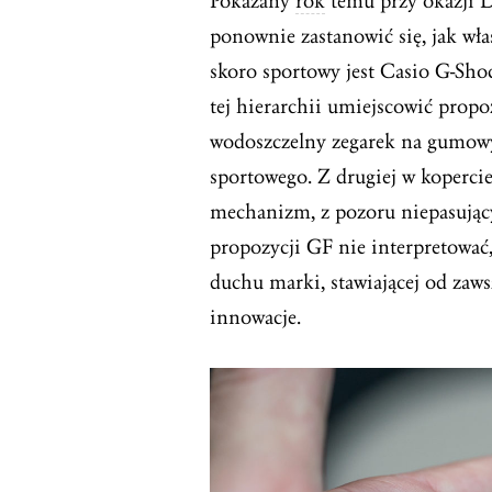
Pokazany
rok
temu przy okazji
ponownie zastanowić się, jak wł
skoro sportowy jest Casio G-Sho
tej hierarchii umiejscowić propo
wodoszczelny zegarek na gumowy
sportowego. Z drugiej w koperci
mechanizm, z pozoru niepasujący
propozycji GF nie interpretować,
duchu marki, stawiającej od zaws
innowacje.