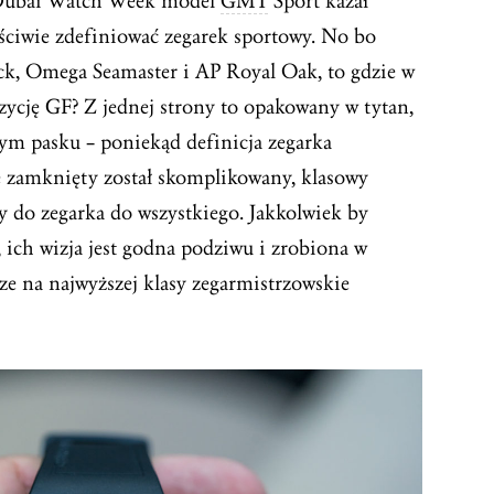
 Dubai Watch Week model
GMT
Sport kazał
aściwie zdefiniować zegarek sportowy. No bo
ck, Omega Seamaster i AP Royal Oak, to gdzie w
zycję GF? Z jednej strony to opakowany w tytan,
m pasku – poniekąd definicja zegarka
e zamknięty został skomplikowany, klasowy
 do zegarka do wszystkiego. Jakkolwiek by
 ich wizja jest godna podziwu i zrobiona w
ze na najwyższej klasy zegarmistrzowskie