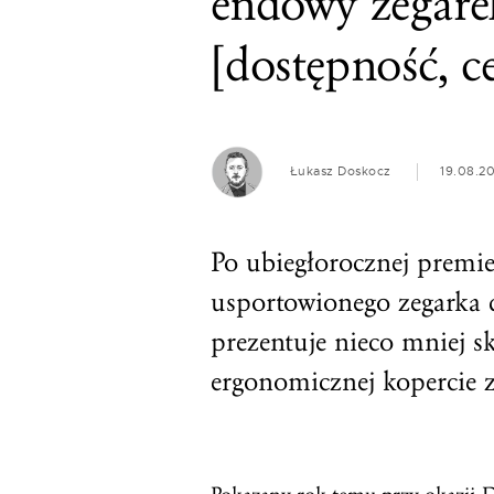
endowy zegare
[dostępność, c
Łukasz Doskocz
19.08.2
Po ubiegłorocznej premie
usportowionego zegarka d
prezentuje nieco mniej 
ergonomicznej kopercie z