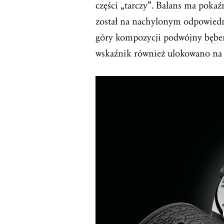
części „tarczy”.
Balans
ma pokaźn
został na nachylonym odpowiedni
góry kompozycji podwójny
bębe
wskaźnik również ulokowano na