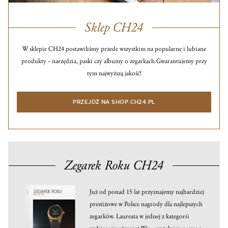
Sklep CH24
W sklepie CH24 postawiliśmy przede wszystkim na popularne i lubiane
produkty – narzędzia, paski czy albumy o zegarkach.
Gwarantujemy przy
tym najwyższą jakość!
PRZEJDŹ NA SHOP.CH24.PL
Zegarek Roku CH24
Już od ponad 15 lat przyznajemy najbardziej
prestiżowe w Polsce nagrody dla najlepszych
zegarków. Laureata w jednej z kategorii