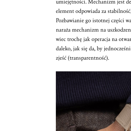
umiejętności. Mechanizm jest d
element odpowiada za stabilność,
Pozbawianie go istotnej części 
naraża mechanizm na uszkodzenia
wiec trochę jak operacja na otw
daleko, jak się da, by jednocześn
zjeść (transparentność).