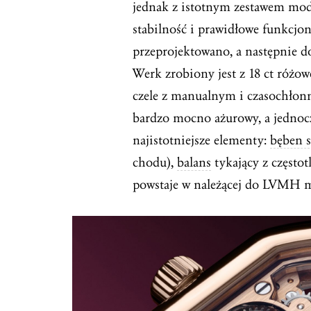
jednak z istotnym zestawem mody
stabilność i prawidłowe funkc
przeprojektowano, a następnie d
Werk zrobiony jest z 18 ct różow
czele z manualnym i czasochłonn
bardzo mocno ażurowy, a jednocz
najistotniejsze elementy:
bęben 
chodu),
balans
tykający z często
powstaje w należącej do LVMH m