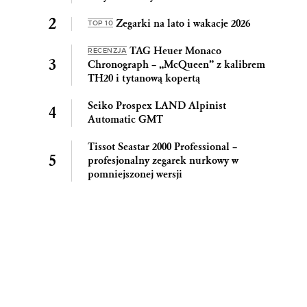
Zegarki na lato i wakacje 2026
TOP 10
TAG Heuer Monaco
RECENZJA
Chronograph – „McQueen” z kalibrem
TH20 i tytanową kopertą
Seiko Prospex LAND Alpinist
Automatic GMT
Tissot Seastar 2000 Professional –
profesjonalny zegarek nurkowy w
pomniejszonej wersji