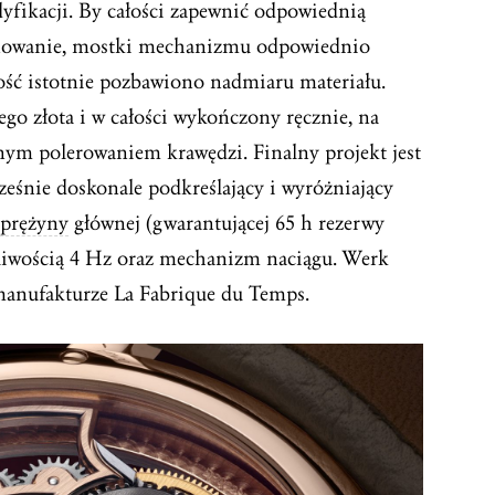
fikacji. By całości zapewnić odpowiednią
jonowanie, mostki mechanizmu odpowiednio
ość istotnie pozbawiono nadmiaru materiału.
ego złota i w całości wykończony ręcznie, na
ym polerowaniem krawędzi. Finalny projekt jest
eśnie doskonale podkreślający i wyróżniający
sprężyny
głównej (gwarantującej 65 h rezerwy
tliwością 4 Hz oraz mechanizm naciągu. Werk
anufakturze La Fabrique du Temps.