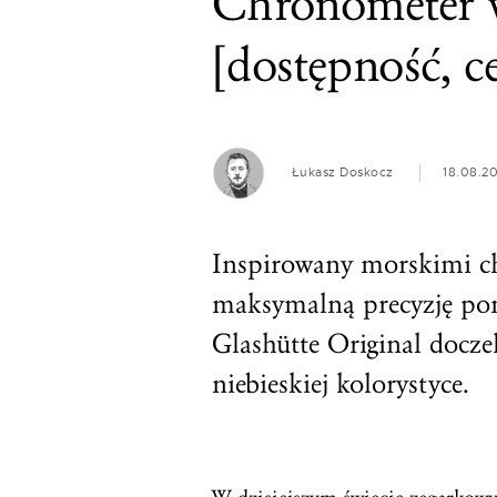
Chronometer
[dostępność, c
Łukasz Doskocz
18.08.2
Inspirowany morskimi ch
maksymalną precyzję po
Glashütte Original docze
niebieskiej kolorystyce.