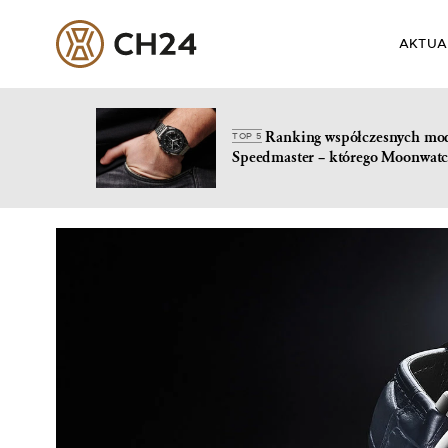
AKTUA
Ranking współczesnych mo
TOP 5
Speedmaster – którego Moonwatc
Skip
to
content