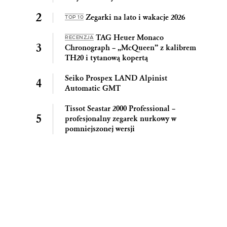
Zegarki na lato i wakacje 2026
TOP 10
TAG Heuer Monaco
RECENZJA
Chronograph – „McQueen” z kalibrem
TH20 i tytanową kopertą
Seiko Prospex LAND Alpinist
Automatic GMT
Tissot Seastar 2000 Professional –
profesjonalny zegarek nurkowy w
pomniejszonej wersji