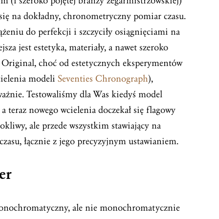
m (i szeroko pojętej branży zegarmistrzowskiej)
a się na dokładny, chronometryczny pomiar czasu.
ążeniu do perfekcji i szczyciły osiągnięciami na
jsza jest estetyka, materiały, a nawet szeroko
 Original, choć od estetycznych eksperymentów
wcielenia modeli
Seventies Chronograph
),
ważnie. Testowaliśmy dla Was kiedyś model
, a teraz nowego wcielenia doczekał się flagowy
rokliwy, ale przede wszystkim stawiający na
zasu, łącznie z jego precyzyjnym ustawianiem.
er
nochromatyczny, ale nie monochromatycznie