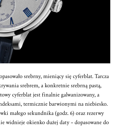
opasowało srebrny, mieniący się
cyferblat
. Tarcza
rywania srebrem, a konkretnie srebrną pastą,
otowy
cyferblat
jest finalnie galwanizowany, a
deksami, termicznie barwionymi na niebiesko.
ki małego sekundnika (godz. 6) oraz rezerwy
onie widnieje okienko dużej daty – dopasowane do