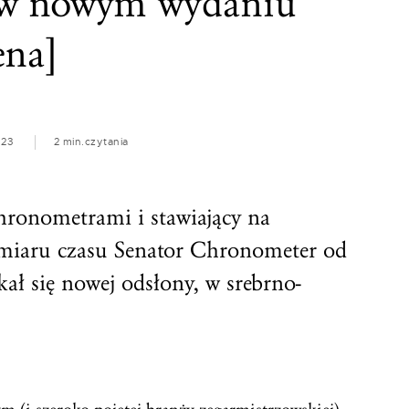
 w nowym wydaniu
ena]
023
2 min.
czytania
ronometrami i stawiający na
miaru czasu Senator Chronometer od
kał się nowej odsłony, w srebrno-