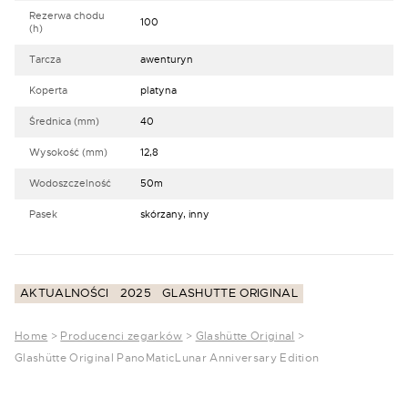
Rezerwa chodu
100
(h)
Tarcza
awenturyn
Koperta
platyna
Średnica (mm)
40
Wysokość (mm)
12,8
Wodoszczelność
50m
Pasek
skórzany, inny
AKTUALNOŚCI
2025
GLASHUTTE ORIGINAL
Home
>
Producenci zegarków
>
Glashütte Original
>
Glashütte Original PanoMaticLunar Anniversary Edition