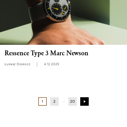
Ressence Type 3 Marc Newson
Łukasz Doskocz
4.12.2025
1
2
20