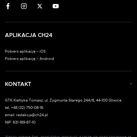
APLIKACJA CH24
Pobierz aplikację – iOS
Pobierz aplikację – Android
KONTAKT
GTK Kiełtyka Tomasz, ul. Zygmunta Starego 24A/8, 44-100 Gliwice.
tel. +48 (32) 750-08-16.
email: redakcja@ch24.pl
NIP: 631-189-87-10
Nazwy własne firm, produktów, instytucji, a także ich znaki towarowe są