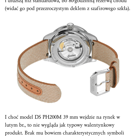
i dłuższą niż standardowa, bo 80-godzinną rezerwą chodu
(widać go pod przezroczystym deklem z szafirowego szkła).
I choć model DS PH200M 39 mm wejdzie na rynek w
lutym br., to nie wygląda jak typowy walentynkowy
produkt. Brak mu bowiem charakterystycznych symboli