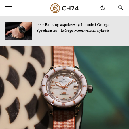
Ranking współczesnych modeli Omega
TOP 5
Speedmaster – którego Moonwatcha wybrać?
Skip
to
content