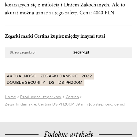
kojarzących się z miłością i Dniem Zakochanych. Ale to
akurat można uznać za jego zaletę. Cena: 4040 PLN.
Zegarki marki Certina kupisz między innymi tutaj
Sklep zegarki.pl
zegarki.pl
AKTUALNOŚCI
ZEGARKI DAMSKIE
2022
DOUBLE SECURITY
DS
DS PH200M
Home
>
Producenci zegarków
>
Certina
>
Zegarki damskie: Certina DS PH200M 39 mm [dostępność, cena]
Podobne artykuły