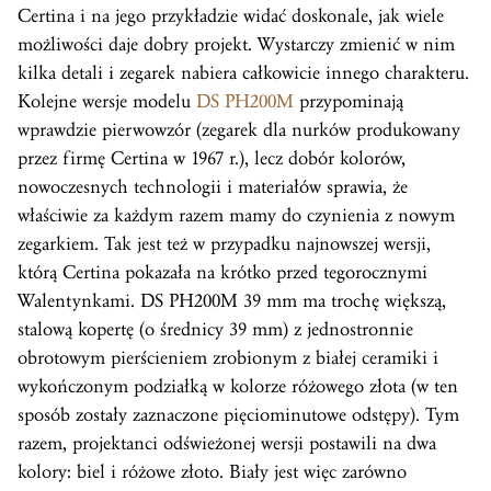
Certina i na jego przykładzie widać doskonale, jak wiele
możliwości daje dobry projekt. Wystarczy zmienić w nim
kilka detali i zegarek nabiera całkowicie innego charakteru.
Kolejne wersje modelu
DS PH200M
przypominają
wprawdzie pierwowzór (zegarek dla nurków produkowany
przez firmę Certina w 1967 r.), lecz dobór kolorów,
nowoczesnych technologii i materiałów sprawia, że
właściwie za każdym razem mamy do czynienia z nowym
zegarkiem. Tak jest też w przypadku najnowszej wersji,
którą Certina pokazała na krótko przed tegorocznymi
Walentynkami. DS PH200M 39 mm ma trochę większą,
stalową kopertę (o średnicy 39 mm) z jednostronnie
obrotowym pierścieniem zrobionym z białej ceramiki i
wykończonym podziałką w kolorze różowego złota (w ten
sposób zostały zaznaczone pięciominutowe odstępy). Tym
razem, projektanci odświeżonej wersji postawili na dwa
kolory: biel i różowe złoto. Biały jest więc zarówno