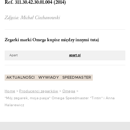
Ref. 311.30.42.30.01.004 (2014)
Zdjęcia: Michał Ciechanowski
Zegarki marki Omega kupisz między innymi tutaj
Apart
apart.pl
AKTUALNOŚCI
WYWIADY
SPEEDMASTER
Home
>
Producenci zegarków
>
Omega
>
"Mój zegarek, moja pasja" Omega Speedmaster "Tintin" i Anna
Halarewicz