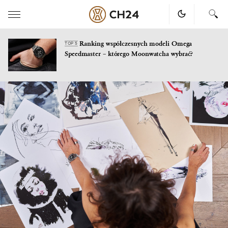
Ranking współczesnych modeli Omega
TOP 5
Speedmaster – którego Moonwatcha wybrać?
Skip
to
content