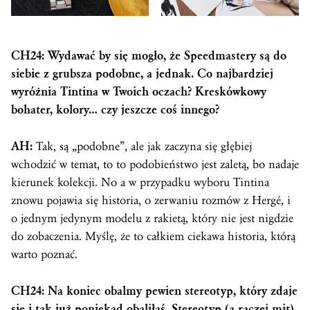
CH24: Wydawać by się mogło, że Speedmastery są do
siebie z grubsza podobne, a jednak. Co najbardziej
wyróżnia Tintina w Twoich oczach? Kreskówkowy
bohater, kolory… czy jeszcze coś innego?
AH:
Tak, są „podobne”, ale jak zaczyna się głębiej
wchodzić w temat, to to podobieństwo jest zaletą, bo nadaje
kierunek kolekcji. No a w przypadku wyboru Tintina
znowu pojawia się historia, o zerwaniu rozmów z Hergé, i
o jednym jedynym modelu z rakietą, który nie jest nigdzie
do zobaczenia. Myślę, że to całkiem ciekawa historia, którą
warto poznać.
CH24: Na koniec obalmy pewien stereotyp, który zdaje
się i tak już poniekąd obaliłaś. Stereotyp (a raczej mit)