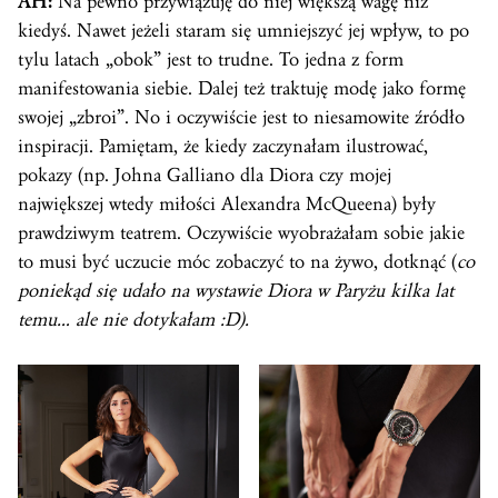
AH:
Na pewno przywiązuję do niej większą wagę niż
kiedyś. Nawet jeżeli staram się umniejszyć jej wpływ, to po
tylu latach „obok” jest to trudne. To jedna z form
manifestowania siebie. Dalej też traktuję modę jako formę
swojej „zbroi”. No i oczywiście jest to niesamowite źródło
inspiracji. Pamiętam, że kiedy zaczynałam ilustrować,
pokazy (np. Johna Galliano dla Diora czy mojej
największej wtedy miłości Alexandra McQueena) były
prawdziwym teatrem. Oczywiście wyobrażałam sobie jakie
to musi być uczucie móc zobaczyć to na żywo, dotknąć (
co
poniekąd się udało na wystawie Diora w Paryżu kilka lat
temu… ale nie dotykałam :D).