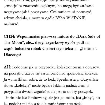
„emocje” w znaczeniu ogólnym, bo mogą być zarówno
negatywne jak i pozytywne. Coś mnie musi poruszyć,
żebym chciała, a może w ogóle BYŁA W STANIE,
malować.
CH24: Wspomniałaś pierwszą miłość do „Dark Side of
The Moon”, ale… drugi zegarkowy wybór padł na
współ-bohatera (obok Ciebie) tego tekstu – „Tintina”.
Dlaczego?
AH:
Podobnie jak w przypadku kolekcjonowania obrazów,
na początku trzeba się zastanowić nad spójnością kolekcji.
Ja wymyśliłam sobie, że to będą Speedmastery. Oczywiście
słowo „kolekcja” może będzie lekkim nadużyciem w
przypadku dwóch zegarków, ale jest to dobry początek.
Tintin nie jest limitowany, ale jest go mało, jest „inny”, no
i… podoba mi się, a to dla mnie istotna wartość.