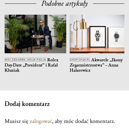
Podobne artykuły
Rolex
Akwarele „Ikony
MÓJ ZEGAREK, MOJA PASJA
SHOP.CH24.PL
Day-Date „President” i Rafał
Zegarmistrzostwa” – Anna
Kluziak
Halarewicz
Dodaj komentarz
Musisz się
zalogować
, aby móc dodać komentarz.