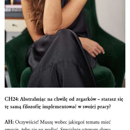
CH24: Abstrahując na chwilę od zegarków – starasz się
tę samą filozofię implementować w swojej pracy?
AH:
Oczywiście! Muszę wobec jakiegoś tematu mieć
emocje, żeby się go podjąć. Specjalnie używam słowa