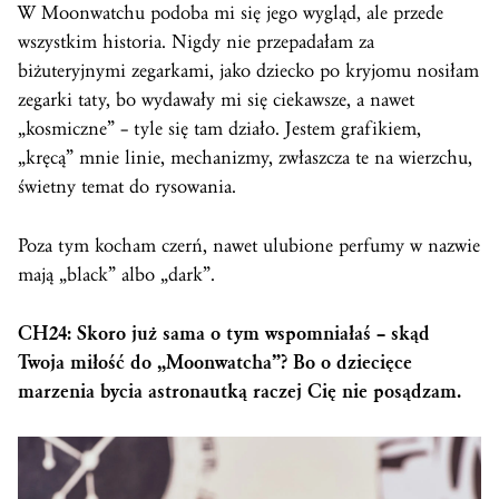
W Moonwatchu podoba mi się jego wygląd, ale przede
wszystkim historia. Nigdy nie przepadałam za
biżuteryjnymi zegarkami, jako dziecko po kryjomu nosiłam
zegarki taty, bo wydawały mi się ciekawsze, a nawet
„kosmiczne” – tyle się tam działo. Jestem grafikiem,
„kręcą” mnie linie, mechanizmy, zwłaszcza te na wierzchu,
świetny temat do rysowania.
Poza tym kocham czerń, nawet ulubione perfumy w nazwie
mają „black” albo „dark”.
CH24: Skoro już sama o tym wspomniałaś – skąd
Twoja miłość do „Moonwatcha”? Bo o dziecięce
marzenia bycia astronautką raczej Cię nie posądzam.