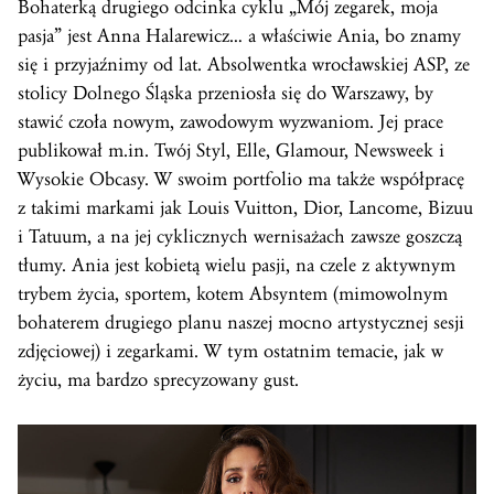
Bohaterką drugiego odcinka cyklu „Mój zegarek, moja
pasja” jest Anna Halarewicz… a właściwie Ania, bo znamy
się i przyjaźnimy od lat. Absolwentka wrocławskiej ASP, ze
stolicy Dolnego Śląska przeniosła się do Warszawy, by
stawić czoła nowym, zawodowym wyzwaniom. Jej prace
publikował m.in. Twój Styl, Elle, Glamour, Newsweek i
Wysokie Obcasy. W swoim portfolio ma także współpracę
z takimi markami jak Louis Vuitton, Dior, Lancome, Bizuu
i Tatuum, a na jej cyklicznych wernisażach zawsze goszczą
tłumy. Ania jest kobietą wielu pasji, na czele z aktywnym
trybem życia, sportem, kotem Absyntem (mimowolnym
bohaterem drugiego planu naszej mocno artystycznej sesji
zdjęciowej) i zegarkami. W tym ostatnim temacie, jak w
życiu, ma bardzo sprecyzowany gust.