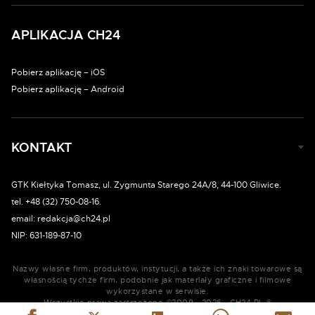
APLIKACJA CH24
Pobierz aplikację – iOS
Pobierz aplikację – Android
KONTAKT
GTK Kiełtyka Tomasz, ul. Zygmunta Starego 24A/8, 44-100 Gliwice.
tel. +48 (32) 750-08-16.
email: redakcja@ch24.pl
NIP: 631-189-87-10
Nazwy własne firm, produktów, instytucji, a także ich znaki towarowe są
własnością tychże firm, podobnie jak materiały graficzne i filmowe
wykorzystane w serwisie.
Wszystkie prawa zastrzeżone ©2009 - 2026 - CH24.PL ®