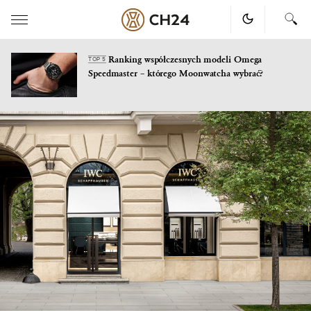
Ranking współczesnych modeli Omega
TOP 5
Speedmaster – którego Moonwatcha wybrać?
Skip
to
content