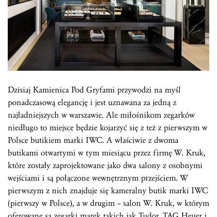
Dzisiaj Kamienica Pod Gryfami przywodzi na myśl
ponadczasową elegancję i jest uznawana za jedną z
najładniejszych w warszawie. Ale miłośnikom zegarków
niedługo to miejsce będzie kojarzyć się z też z pierwszym w
Polsce butikiem marki IWC. A właściwie z dwoma
butikami otwartymi w tym miesiącu przez firmę W. Kruk,
które zostały zaprojektowane jako dwa salony z osobnymi
wejściami i są połączone wewnętrznym przejściem. W
pierwszym z nich znajduje się kameralny butik marki IWC
(pierwszy w Polsce), a w drugim – salon W. Kruk, w którym
oferowane są zegarki marek takich jak Tudor, TAG Heuer i