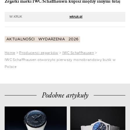
Zegarki marki IWC Schaffhausen kupisz między innymi tutaj
W.KRUK
wkruk.pl
AKTUALNOŚCI
WYDARZENIA
2026
Home
>
Producenci zegarków
>
IWC Schaffhausen
>
IWC Schaffhausen otworzyło pierwszy monobrandowy butik w
Polsce
Podobne artykuły