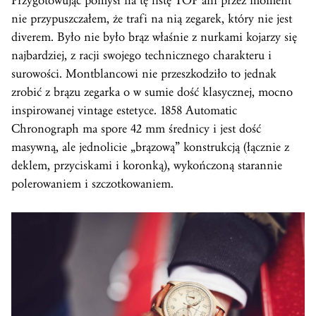
Przygotowując pomysł na tę listę TOP ani przez moment
nie przypuszczałem, że trafi na nią zegarek, który nie jest
diverem. Było nie było brąz właśnie z nurkami kojarzy się
najbardziej, z racji swojego technicznego charakteru i
surowości. Montblancowi nie przeszkodziło to jednak
zrobić z brązu zegarka o w sumie dość klasycznej, mocno
inspirowanej vintage estetyce. 1858 Automatic
Chronograph ma spore 42 mm średnicy i jest dość
masywną, ale jednolicie „brązową” konstrukcją (łącznie z
deklem, przyciskami i koronką), wykończoną starannie
polerowaniem i szczotkowaniem.