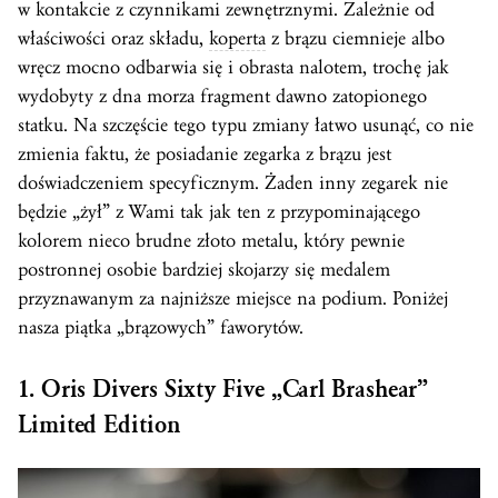
w kontakcie z czynnikami zewnętrznymi. Zależnie od
właściwości oraz składu,
koperta
z brązu ciemnieje albo
wręcz mocno odbarwia się i obrasta nalotem, trochę jak
wydobyty z dna morza fragment dawno zatopionego
statku. Na szczęście tego typu zmiany łatwo usunąć, co nie
zmienia faktu, że posiadanie zegarka z brązu jest
doświadczeniem specyficznym. Żaden inny zegarek nie
będzie „żył” z Wami tak jak ten z przypominającego
kolorem nieco brudne złoto metalu, który pewnie
postronnej osobie bardziej skojarzy się medalem
przyznawanym za najniższe miejsce na podium. Poniżej
nasza piątka „brązowych” faworytów.
1. Oris Divers Sixty Five „Carl Brashear”
Limited Edition