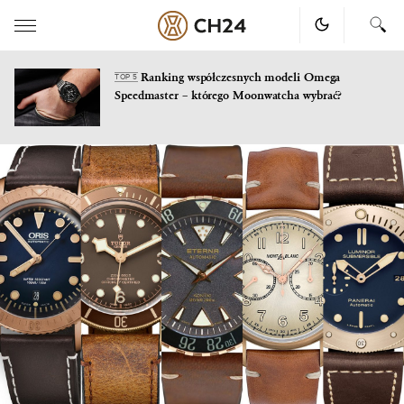
Ranking współczesnych modeli Omega
TOP 5
Speedmaster – którego Moonwatcha wybrać?
Skip
to
content