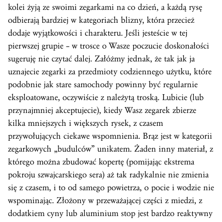
kolei żyją ze swoimi zegarkami na co dzień, a każdą rysę
odbierają bardziej w kategoriach blizny, która przecież
dodaje wyjątkowości i charakteru. Jeśli jesteście w tej
pierwszej grupie – w trosce o Wasze poczucie doskonałości
sugeruję nie czytać dalej. Załóżmy jednak, że tak jak ja
uznajecie zegarki za przedmioty codziennego użytku, które
podobnie jak stare samochody powinny być regularnie
eksploatowane, oczywiście z należytą troską. Lubicie (lub
przynajmniej akceptujecie), kiedy Wasz zegarek zbierze
kilka mniejszych i większych rysek, z czasem
przywołujących ciekawe wspomnienia. Brąz jest w kategorii
zegarkowych „budulców” unikatem. Żaden inny materiał, z
którego można zbudować kopertę (pomijając ekstrema
pokroju szwajcarskiego sera) aż tak radykalnie nie zmienia
się z czasem, i to od samego powietrza, o pocie i wodzie nie
wspominając. Złożony w przeważającej części z miedzi, z
dodatkiem cyny lub aluminium stop jest bardzo reaktywny