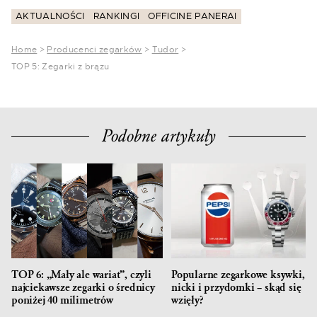
AKTUALNOŚCI
RANKINGI
OFFICINE PANERAI
Home
>
Producenci zegarków
>
Tudor
>
TOP 5: Zegarki z brązu
Podobne artykuły
TOP 6: „Mały ale wariat”, czyli
Popularne zegarkowe ksywki,
najciekawsze zegarki o średnicy
nicki i przydomki – skąd się
poniżej 40 milimetrów
wzięły?