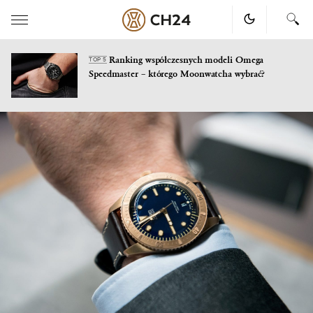
Ranking współczesnych modeli Omega
TOP 5
Speedmaster – którego Moonwatcha wybrać?
Skip
to
content