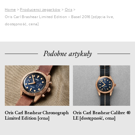
Home
>
Producenci zegarków
>
Oris
>
Oris Carl Brashear Limited Edition – Basel 2016 [zdjęcia live,
dostępność, cena]
Podobne artykuły
Oris Carl Brashear Chronograph
Oris Carl Brashear Calibre 401
Limited Edition [cena]
LE [dostępność, cena]