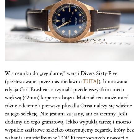
W stosunku do „regularnej” wersji Divers Sixty-Five
(przetestowanej przez nas niedawno
TUTAJ
), limitowana
edycja Carl Brashear otrzymała przede wszystkim nieco
większą (42mm) kopertę z brązu. Materiał ten może mieć
różne odcienie i pierwszy plus dla Orisa należy się właśnie
za jego selekcję. Nie jest ani za jasny, ani za ciemny. Jeśli
dodamy do tego granatową, lekko wypukłą tarczę i mocno
wypukłe szafirowe
szkiełko
otrzymujemy zegarek, który bez
wahania umieściłbym w TOP 10 tegorocznych nowości z