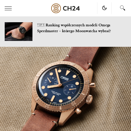
Ranking współczesnych modeli Omega
TOP 5
Speedmaster – którego Moonwatcha wybrać?
Skip
to
content