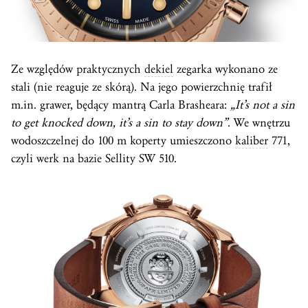
Ze względów praktycznych
dekiel
zegarka wykonano ze
stali (nie reaguje ze skórą). Na jego powierzchnię trafił
m.in. grawer, będący mantrą Carla Brasheara:
„It’s not a sin
to get knocked down, it’s a sin to stay down”
. We wnętrzu
wodoszczelnej do 100 m koperty umieszczono
kaliber
771,
czyli werk na bazie Sellity SW 510.