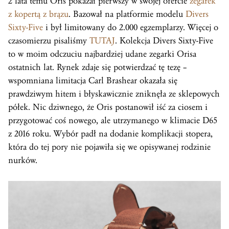
2 lata temu Oris pokazał pierwszy w swojej ofercie
zegarek
z kopertą z brązu
. Bazował na platformie modelu
Divers
Sixty-Five
i był limitowany do 2.000 egzemplarzy. Więcej o
czasomierzu pisaliśmy
TUTAJ
. Kolekcja Divers Sixty-Five
to w moim odczuciu najbardziej udane zegarki Orisa
ostatnich lat. Rynek zdaje się potwierdzać tę tezę –
wspomniana limitacja Carl Brashear okazała się
prawdziwym hitem i błyskawicznie zniknęła ze sklepowych
półek. Nic dziwnego, że Oris postanowił iść za ciosem i
przygotować coś nowego, ale utrzymanego w klimacie D65
z 2016 roku. Wybór padł na dodanie komplikacji stopera,
która do tej pory nie pojawiła się we opisywanej rodzinie
nurków.