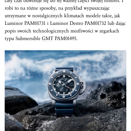
cały
czas
odwołuje się do tej ważnej części swojej historii. I
robi to na różne sposoby, na przykład wypuszczając
utrzymane w nostalgicznych klimatach modele takie, jak
Luminor PAM01731 i Luminor Destro PAM01732 lub dając
popis swoich technologicznych możliwości w zegarkach
typu Submersible
GMT
PAM01495.