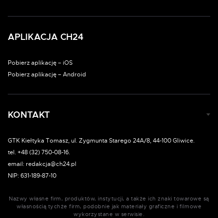
APLIKACJA CH24
Pobierz aplikację – iOS
Pobierz aplikację – Android
KONTAKT
GTK Kiełtyka Tomasz, ul. Zygmunta Starego 24A/8, 44-100 Gliwice.
tel. +48 (32) 750-08-16.
email: redakcja@ch24.pl
NIP: 631-189-87-10
Nazwy własne firm, produktów, instytucji, a także ich znaki towarowe są
własnością tychże firm, podobnie jak materiały graficzne i filmowe
wykorzystane w serwisie.