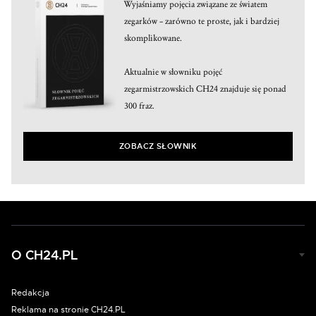
Wyjaśniamy pojęcia związane ze światem
zegarków – zarówno te proste, jak i bardziej
skomplikowane.
Aktualnie w słowniku pojęć
zegarmistrzowskich CH24 znajduje się ponad
300 fraz.
ZOBACZ SŁOWNIK
O CH24.PL
Redakcja
Reklama na stronie CH24.PL