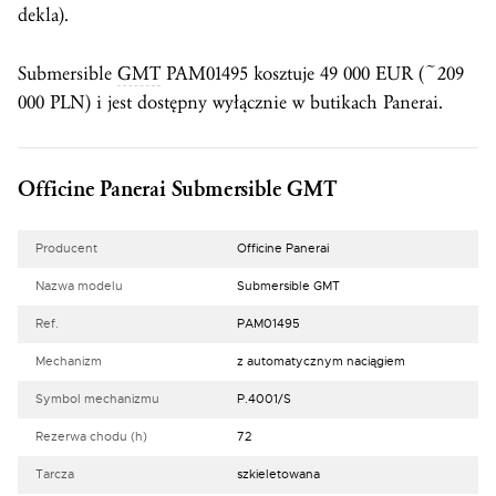
dekla).
Submersible
GMT
PAM01495 kosztuje 49 000 EUR (~209
000 PLN) i jest dostępny wyłącznie w butikach Panerai.
Officine Panerai Submersible GMT
Producent
Officine Panerai
Nazwa modelu
Submersible GMT
Ref.
PAM01495
Mechanizm
z automatycznym naciągiem
Symbol mechanizmu
P.4001/S
Rezerwa chodu (h)
72
Tarcza
szkieletowana