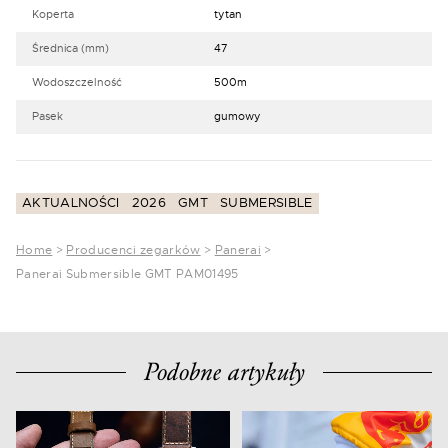
Koperta
tytan
Średnica (mm)
47
Wodoszczelność
500m
Pasek
gumowy
AKTUALNOŚCI
2026
GMT
SUBMERSIBLE
Home
>
Producenci zegarków
>
Panerai
>
Panerai Submersible GMT PAM01495
Podobne artykuły