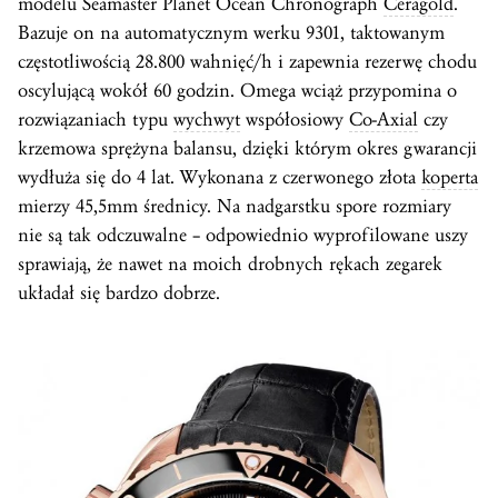
modelu Seamaster Planet Ocean Chronograph
Ceragold
.
Bazuje on na automatycznym werku 9301, taktowanym
częstotliwością 28.800 wahnięć/h i zapewnia rezerwę chodu
oscylującą wokół 60 godzin. Omega wciąż przypomina o
rozwiązaniach typu
wychwyt
współosiowy
Co-Axial
czy
krzemowa sprężyna balansu, dzięki którym okres gwarancji
wydłuża się do 4 lat. Wykonana z czerwonego złota
koperta
mierzy 45,5mm średnicy. Na nadgarstku spore rozmiary
nie są tak odczuwalne – odpowiednio wyprofilowane uszy
sprawiają, że nawet na moich drobnych rękach zegarek
układał się bardzo dobrze.