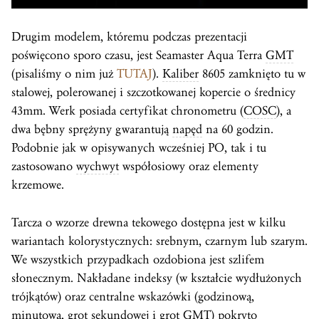
Drugim modelem, któremu podczas prezentacji
poświęcono sporo czasu, jest Seamaster Aqua Terra
GMT
(pisaliśmy o nim już
TUTAJ
).
Kaliber
8605 zamknięto tu w
stalowej, polerowanej i szczotkowanej kopercie o średnicy
43mm. Werk posiada certyfikat chronometru (
COSC
), a
dwa bębny sprężyny gwarantują
napęd
na 60 godzin.
Podobnie jak w opisywanych wcześniej PO, tak i tu
zastosowano
wychwyt
współosiowy oraz elementy
krzemowe.
Tarcza o wzorze drewna tekowego dostępna jest w kilku
wariantach kolorystycznych: srebnym, czarnym lub szarym.
We wszystkich przypadkach ozdobiona jest szlifem
słonecznym. Nakładane indeksy (w kształcie wydłużonych
trójkątów) oraz centralne wskazówki (godzinową,
minutową, grot sekundowej i grot
GMT
) pokryto