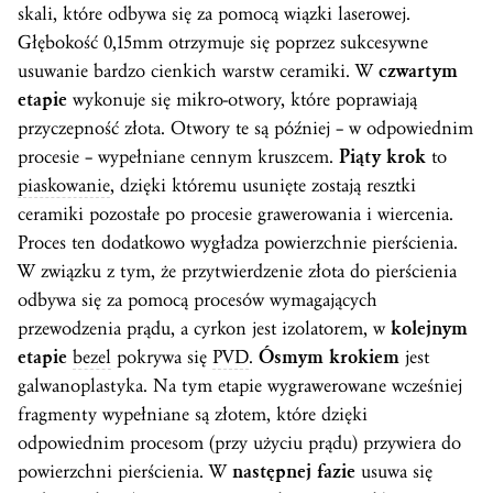
skali, które odbywa się za pomocą wiązki laserowej.
Głębokość 0,15mm otrzymuje się poprzez sukcesywne
usuwanie bardzo cienkich warstw ceramiki. W
czwartym
etapie
wykonuje się mikro-otwory, które poprawiają
przyczepność złota. Otwory te są później – w odpowiednim
procesie – wypełniane cennym kruszcem.
Piąty krok
to
piaskowanie
, dzięki któremu usunięte zostają resztki
ceramiki pozostałe po procesie grawerowania i wiercenia.
Proces ten dodatkowo wygładza powierzchnie pierścienia.
W związku z tym, że przytwierdzenie złota do pierścienia
odbywa się za pomocą procesów wymagających
przewodzenia prądu, a cyrkon jest izolatorem, w
kolejnym
etapie
bezel
pokrywa się
PVD
.
Ósmym krokiem
jest
galwanoplastyka. Na tym etapie wygrawerowane wcześniej
fragmenty wypełniane są złotem, które dzięki
odpowiednim procesom (przy użyciu prądu) przywiera do
powierzchni pierścienia. W
następnej fazie
usuwa się