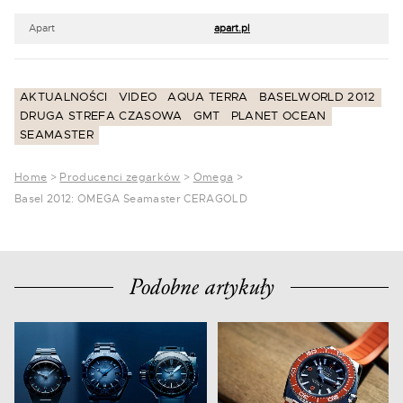
Apart
apart.pl
AKTUALNOŚCI
VIDEO
AQUA TERRA
BASELWORLD 2012
DRUGA STREFA CZASOWA
GMT
PLANET OCEAN
SEAMASTER
Home
>
Producenci zegarków
>
Omega
>
Basel 2012: OMEGA Seamaster CERAGOLD
Podobne artykuły