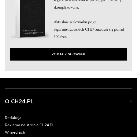
zegarków – zarówno te proste, jak i bardziej
skomplikowane.
Aktualnie w słowniku pojęć
zegarmistrzowskich CH24 znajduje się ponad
300 fraz.
ZOBACZ SŁOWNIK
O CH24.PL
Redakcja
Reklama na stronie CH24.PL
W mediach