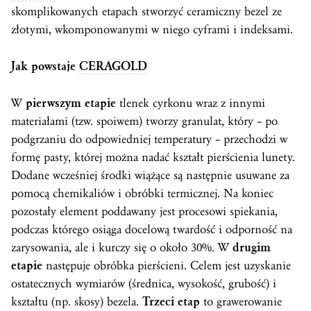
skomplikowanych etapach stworzyć ceramiczny
bezel
ze
złotymi, wkomponowanymi w niego cyframi i indeksami.
Jak powstaje
CERAGOLD
W
pierwszym etapie
tlenek cyrkonu wraz z innymi
materiałami (tzw. spoiwem) tworzy granulat, który – po
podgrzaniu do odpowiedniej temperatury – przechodzi w
formę pasty, której można nadać kształt pierścienia lunety.
Dodane wcześniej środki wiążące są następnie usuwane za
pomocą chemikaliów i obróbki termicznej. Na koniec
pozostały element poddawany jest procesowi spiekania,
podczas którego osiąga docelową twardość i odporność na
zarysowania, ale i kurczy się o około 30%. W
drugim
etapie
następuje obróbka pierścieni. Celem jest uzyskanie
ostatecznych wymiarów (średnica, wysokość, grubość) i
kształtu (np. skosy) bezela.
Trzeci etap
to grawerowanie