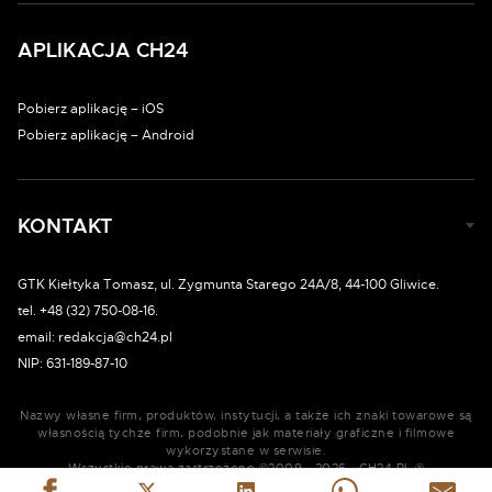
APLIKACJA CH24
Pobierz aplikację – iOS
Pobierz aplikację – Android
KONTAKT
GTK Kiełtyka Tomasz, ul. Zygmunta Starego 24A/8, 44-100 Gliwice.
tel. +48 (32) 750-08-16.
email: redakcja@ch24.pl
NIP: 631-189-87-10
Nazwy własne firm, produktów, instytucji, a także ich znaki towarowe są
własnością tychże firm, podobnie jak materiały graficzne i filmowe
wykorzystane w serwisie.
Wszystkie prawa zastrzeżone ©2009 - 2026 - CH24.PL ®