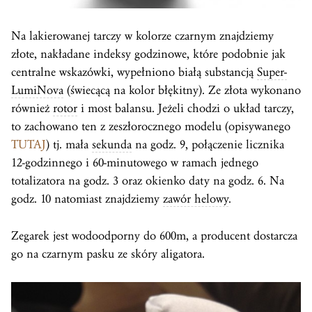
Na lakierowanej tarczy w kolorze czarnym znajdziemy
złote, nakładane indeksy godzinowe, które podobnie jak
centralne wskazówki, wypełniono białą substancją
Super-
LumiNova
(świecącą na kolor błękitny). Ze złota wykonano
również
rotor
i most balansu. Jeżeli chodzi o układ tarczy,
to zachowano ten z zeszłorocznego modelu (opisywanego
TUTAJ
) tj. mała
sekunda
na godz. 9, połączenie licznika
12-godzinnego i 60-minutowego w ramach jednego
totalizatora na godz. 3 oraz okienko daty na godz. 6. Na
godz. 10 natomiast znajdziemy
zawór helowy
.
Zegarek jest wodoodporny do 600m, a producent dostarcza
go na czarnym pasku ze skóry aligatora.