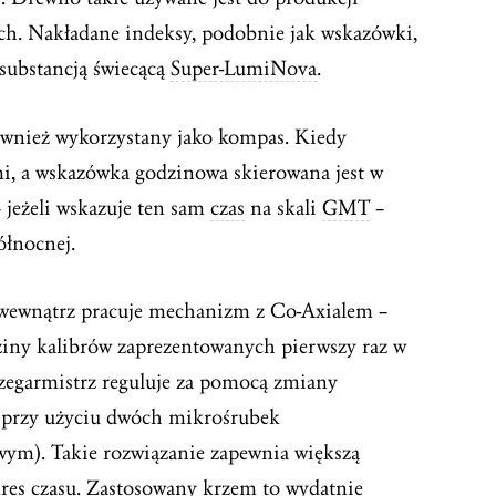
ch. Nakładane indeksy, podobnie jak wskazówki,
substancją świecącą
Super-LumiNova
.
ównież wykorzystany jako kompas. Kiedy
i, a wskazówka godzinowa skierowana jest w
 jeżeli wskazuje ten sam
czas
na skali
GMT
–
ółnocnej.
 wewnątrz pracuje mechanizm z Co-Axialem –
ziny kalibrów zaprezentowanych pierwszy raz w
 zegarmistrz reguluje za pomocą zmiany
 przy użyciu dwóch mikrośrubek
wym). Takie rozwiązanie zapewnia większą
kres czasu. Zastosowany krzem to wydatnie