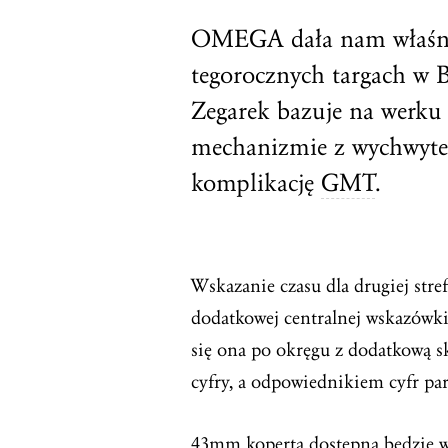
OMEGA dała nam właśnie
tegorocznych targach w B
Zegarek bazuje na werku
mechanizmie z wychwyt
komplikację
GMT
.
Wskazanie czasu dla drugiej stref
dodatkowej centralnej wskazówk
się ona po okręgu z dodatkową sk
cyfry, a odpowiednikiem cyfr pa
43mm
koperta
dostępna będzie w