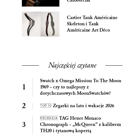
Carbotechu
Cartier Tank Américaine
Skeleton i Tank
Américaine Art Déco
Najczęściej czytane
Swatch x Omega Mission To The Moon
1969 – czy to najlepszy z
dotychczasowych MoonSwatchów?
Zegarki na lato i wakacje 2026
TOP 10
TAG Heuer Monaco
RECENZJA
Chronograph – „McQueen” z kalibrem
TH20 i tytanową kopertą