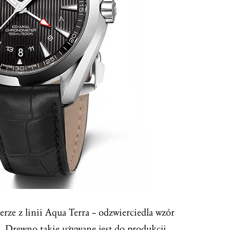
erze z linii Aqua Terra – odzwierciedla wzór
. Drewno takie używane jest do produkcji