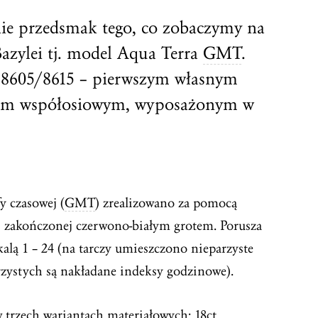
 przedsmak tego, co zobaczymy na
azylei tj. model Aqua Terra
GMT
.
 8605/8615 – pierwszym własnym
em współosiowym, wyposażonym w
y czasowej (
GMT
) zrealizowano za pomocą
i zakończonej czerwono-białym grotem. Porusza
alą 1 – 24 (na tarczy umieszczono nieparzyste
rzystych są nakładane indeksy godzinowe).
 trzech wariantach materiałowych: 18ct