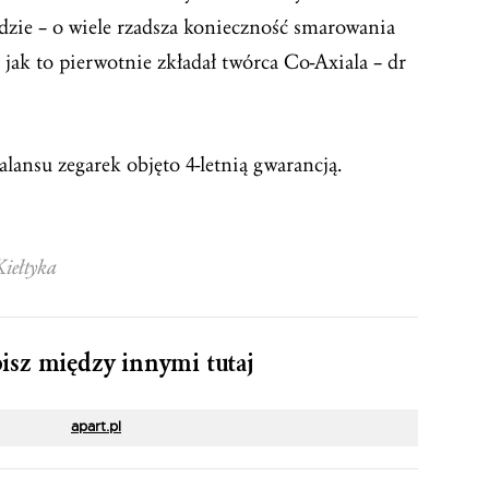
idzie – o wiele rzadsza konieczność smarowania
jak to pierwotnie zkładał twórca Co-Axiala – dr
lansu zegarek objęto 4-letnią gwarancją.
Kiełtyka
sz między innymi tutaj
apart.pl