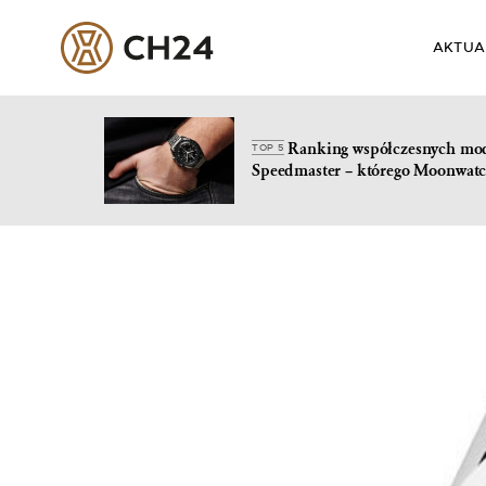
AKTUA
Ranking współczesnych mo
TOP 5
Speedmaster – którego Moonwatc
Skip
to
content