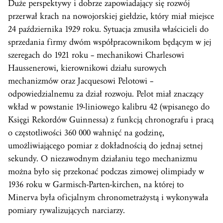
Duże perspektywy i dobrze zapowiadający się rozwój
przerwał krach na nowojorskiej giełdzie, który miał miejsce
24 października 1929 roku. Sytuacja zmusiła właścicieli do
sprzedania firmy dwóm współpracownikom będącym w jej
szeregach do 1921 roku – mechanikowi Charlesowi
Haussenerowi, kierownikowi działu surowych
mechanizmów oraz Jacquesowi Pelotowi –
odpowiedzialnemu za dział rozwoju. Pelot miał znaczący
wkład w powstanie 19-liniowego kalibru 42 (wpisanego do
Księgi Rekordów Guinnessa) z funkcją chronografu i pracą
o częstotliwości 360 000 wahnięć na godzinę,
umożliwiającego pomiar z dokładnością do jednaj setnej
sekundy. O niezawodnym działaniu tego mechanizmu
można było się przekonać podczas zimowej olimpiady w
1936 roku w Garmisch-Parten-kirchen, na której to
Minerva była oficjalnym chronometrażystą i wykonywała
pomiary rywalizujących narciarzy.