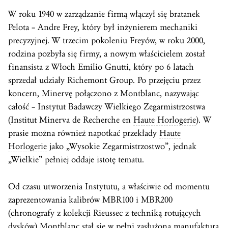
W roku 1940 w zarządzanie firmą włączył się bratanek
Pelota – Andre Frey, który był inżynierem mechaniki
precyzyjnej. W trzecim pokoleniu Freyów, w roku 2000,
rodzina pozbyła się firmy, a nowym właścicielem został
finansista z Włoch Emilio Gnutti, który po 6 latach
sprzedał udziały Richemont Group. Po przejęciu przez
koncern, Minervę połączono z Montblanc, nazywając
całość – Instytut Badawczy Wielkiego Zegarmistrzostwa
(Institut Minerva de Recherche en
Haute Horlogerie
). W
prasie można również napotkać przekłady
Haute
Horlogerie
jako „Wysokie Zegarmistrzostwo”, jednak
„Wielkie” pełniej oddaje istotę tematu.
Od czasu utworzenia Instytutu, a właściwie od momentu
zaprezentowania kalibrów MBR100 i MBR200
(chronografy z kolekcji Rieussec z techniką rotujących
dysków) Montblanc stał się w pełni zasłużoną manufakturą