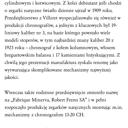
cylindrowym i kotwicowym. Z kolei debiutant jeśli chodzi
o zegarki naręczne światło dzienne ujrzał w 1909 roku.
Przedsiębiorstwo z Villeret wyspecjalizowało się również w
produkcji chronografów, a jednym z kluczowych był 19-
liniowy
kaliber
nr 3, na bazie którego powstało wiele
modeli stoperów, w tym najbardziej znany
kaliber
20 z
1923 roku –
chronograf
z kołem kolumnowym, włosem
breguetowskim balansu i 17 kamieniami łożyskującymi. Z
chwilą jego prezentacji
manufaktura
zyskała renomę jako
wytwarzająca skomplikowane mechanizmy najwyższej
jakości.
Wtenczas także rodzinne przedsięwzięcie zmieniło nazwę
na „Fabrique Minerva, Robert Freres SA” i w pełni
rozpoczęło produkcję zegarków naręcznych montując m.in.
mechanizmy z chronografem 13-20 CH.