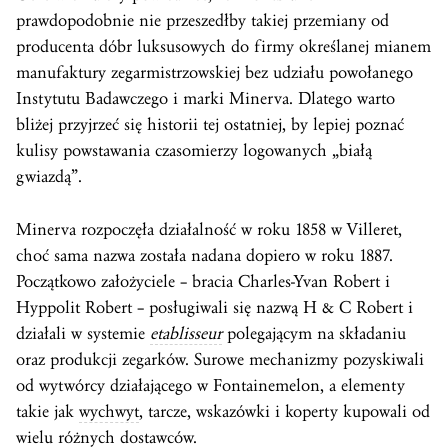
prawdopodobnie nie przeszedłby takiej przemiany od
producenta dóbr luksusowych do firmy określanej mianem
manufaktury zegarmistrzowskiej bez udziału powołanego
Instytutu Badawczego i marki Minerva. Dlatego warto
bliżej przyjrzeć się historii tej ostatniej, by lepiej poznać
kulisy powstawania czasomierzy logowanych „białą
gwiazdą”.
Minerva rozpoczęła działalność w roku 1858 w Villeret,
choć sama nazwa została nadana dopiero w roku 1887.
Początkowo założyciele – bracia Charles-Yvan Robert i
Hyppolit Robert – posługiwali się nazwą H & C Robert i
działali w systemie
etablisseur
polegającym na składaniu
oraz produkcji zegarków. Surowe mechanizmy pozyskiwali
od wytwórcy działającego w Fontainemelon, a elementy
takie jak
wychwyt
, tarcze, wskazówki i koperty kupowali od
wielu różnych dostawców.