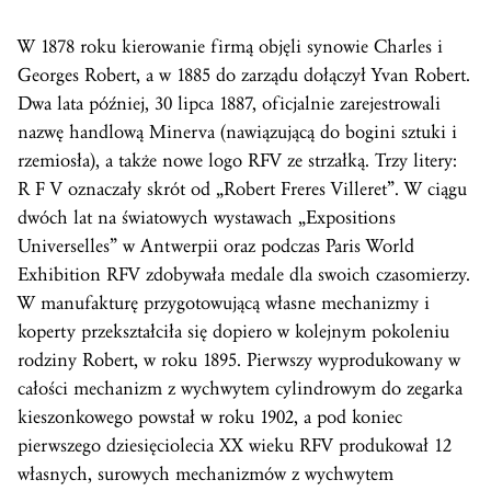
W 1878 roku kierowanie firmą objęli synowie Charles i
Georges Robert, a w 1885 do zarządu dołączył Yvan Robert.
Dwa lata później, 30 lipca 1887, oficjalnie zarejestrowali
nazwę handlową Minerva (nawiązującą do bogini sztuki i
rzemiosła), a także nowe logo RFV ze strzałką. Trzy litery:
R F V oznaczały skrót od „Robert Freres Villeret”. W ciągu
dwóch lat na światowych wystawach „Expositions
Universelles” w Antwerpii oraz podczas Paris World
Exhibition RFV zdobywała medale dla swoich czasomierzy.
W manufakturę przygotowującą własne mechanizmy i
koperty przekształciła się dopiero w kolejnym pokoleniu
rodziny Robert, w roku 1895. Pierwszy wyprodukowany w
całości mechanizm z wychwytem cylindrowym do zegarka
kieszonkowego powstał w roku 1902, a pod koniec
pierwszego dziesięciolecia XX wieku RFV produkował 12
własnych, surowych mechanizmów z wychwytem