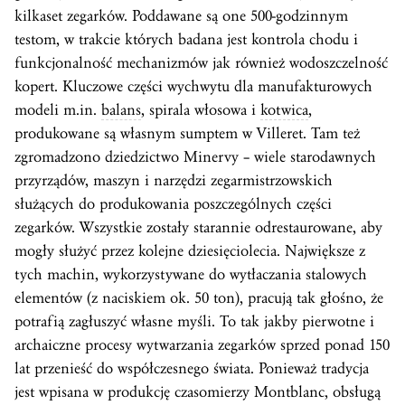
kilkaset zegarków. Poddawane są one 500-godzinnym
testom, w trakcie których badana jest kontrola chodu i
funkcjonalność mechanizmów jak również wodoszczelność
kopert. Kluczowe części wychwytu dla manufakturowych
modeli m.in.
balans
, spirala włosowa i
kotwica
,
produkowane są własnym sumptem w Villeret. Tam też
zgromadzono dziedzictwo Minervy – wiele starodawnych
przyrządów, maszyn i narzędzi zegarmistrzowskich
służących do produkowania poszczególnych części
zegarków. Wszystkie zostały starannie odrestaurowane, aby
mogły służyć przez kolejne dziesięciolecia. Największe z
tych machin, wykorzystywane do wytłaczania stalowych
elementów (z naciskiem ok. 50 ton), pracują tak głośno, że
potrafią zagłuszyć własne myśli. To tak jakby pierwotne i
archaiczne procesy wytwarzania zegarków sprzed ponad 150
lat przenieść do współczesnego świata. Ponieważ tradycja
jest wpisana w produkcję czasomierzy Montblanc, obsługą