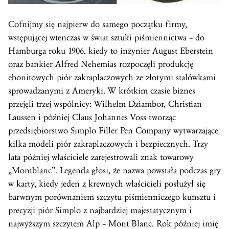
Cofnijmy się najpierw do samego początku firmy,
wstępującej wtenczas w świat sztuki piśmiennictwa – do
Hamburga roku 1906, kiedy to inżynier August Eberstein
oraz bankier Alfred Nehemias rozpoczęli produkcję
ebonitowych piór zakraplaczowych ze złotymi stalówkami
sprowadzanymi z Ameryki. W krótkim czasie biznes
przejęli trzej wspólnicy: Wilhelm Dziambor, Christian
Laussen i później Claus Johannes Voss tworząc
przedsiębiorstwo Simplo Filler Pen Company wytwarzające
kilka modeli piór zakraplaczowych i bezpiecznych. Trzy
lata później właściciele zarejestrowali znak towarowy
„Montblanc”. Legenda głosi, że nazwa powstała podczas gry
w karty, kiedy jeden z krewnych właścicieli posłużył się
barwnym porównaniem szczytu piśmienniczego kunsztu i
precyzji piór Simplo z najbardziej majestatycznym i
najwyższym szczytem Alp – Mont Blanc.
Rok
później imię