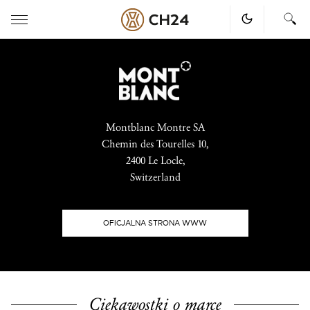
Skip
to
content
Montblanc Montre SA
Chemin des Tourelles 10,
2400 Le Locle,
Switzerland
OFICJALNA STRONA WWW
Ciekawostki o marce