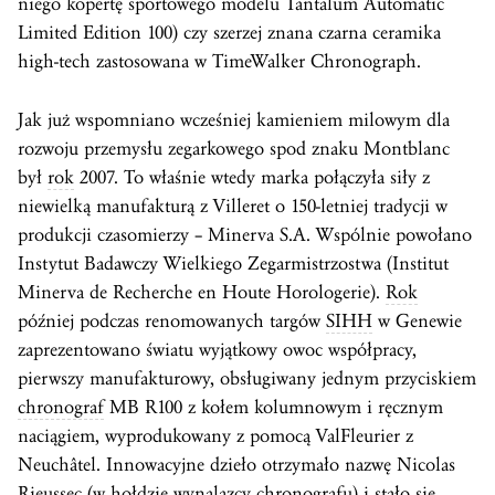
niego kopertę sportowego modelu Tantalum Automatic
Limited Edition 100) czy szerzej znana czarna ceramika
high-tech zastosowana w TimeWalker Chronograph.
Jak już wspomniano wcześniej kamieniem milowym dla
rozwoju przemysłu zegarkowego spod znaku Montblanc
był
rok
2007. To właśnie wtedy marka połączyła siły z
niewielką manufakturą z Villeret o 150-letniej tradycji w
produkcji czasomierzy – Minerva S.A. Wspólnie powołano
Instytut Badawczy Wielkiego Zegarmistrzostwa (Institut
Minerva de Recherche en Houte Horologerie).
Rok
później podczas renomowanych targów
SIHH
w Genewie
zaprezentowano światu wyjątkowy owoc współpracy,
pierwszy manufakturowy, obsługiwany jednym przyciskiem
chronograf
MB R100 z kołem kolumnowym i ręcznym
naciągiem, wyprodukowany z pomocą ValFleurier z
Neuchâtel. Innowacyjne dzieło otrzymało nazwę Nicolas
Rieussec (w hołdzie wynalazcy chronografu) i stało się