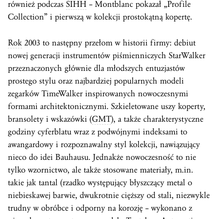
również podczas
SIHH
– Montblanc pokazał „Profile
Collection” i pierwszą w kolekcji prostokątną kopertę.
Rok
2003 to następny przełom w historii firmy: debiut
nowej generacji instrumentów piśmienniczych StarWalker
przeznaczonych głównie dla młodszych entuzjastów
prostego stylu oraz najbardziej popularnych modeli
zegarków TimeWalker inspirowanych nowoczesnymi
formami architektonicznymi. Szkieletowane uszy koperty,
bransolety i wskazówki (
GMT
), a także charakterystyczne
godziny cyferblatu wraz z podwójnymi indeksami to
awangardowy i rozpoznawalny styl kolekcji, nawiązujący
nieco do idei Bauhausu. Jednakże nowoczesność to nie
tylko wzornictwo, ale także stosowane materiały, m.in.
takie jak tantal (rzadko występujący błyszczący metal o
niebieskawej barwie, dwukrotnie cięższy od stali, niezwykle
trudny w obróbce i odporny na korozję – wykonano z