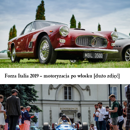
Forza Italia 2019 – motoryzacja po włosku [dużo zdjęć]