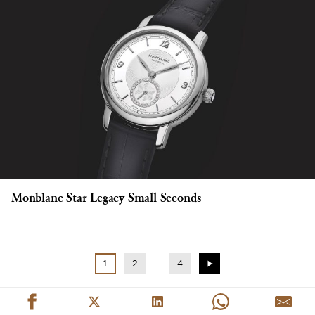
Monblanc Star Legacy Small Seconds
1
2
4