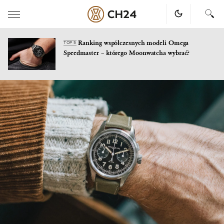
Ranking współczesnych modeli Omega
TOP 5
Speedmaster – którego Moonwatcha wybrać?
Skip
to
content