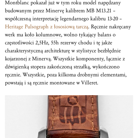
Montblanc pokazał już w tym roku model napędzany
budowanym przez Minervę kalibrem MB M13.21 –
współczesną interpretację legendarnego kalibru 13-20 –
Heritage Pulsograph z łososiową tarczą
. Ręcznie nakręcany
werk ma
koło kolumnowe
, wolno tykający
balans
o
częstotliwości 2,5Hz, 55h rezerwy chodu i tę jakże
charakterystyczną architekturę w stylistyce bezbłędnie
kojarzonej z Minervą. Wszystkie komponenty, łącznie z
dźwigienką stopera zakończoną strzałką, wykończono
ręcznie. Wszystkie, poza kilkoma drobnymi elementami,
powstają i są ręcznie montowane w Villeret.