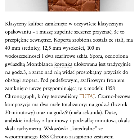
Klasyczny
kaliber
zamknięto w oczywiście klasycznym
opakowaniu – i muszę zupełnie szczerze przyznać, że to
przepiękne zewnętrze.
Koperta
zrobiona została ze stali, ma
40 mm średnicy, 12,5 mm wysokości, 100 m
wodoszczelności i dwa szafirowe szkła. Spora, ozdobiona
gwiazdką Montblanca
koronka
ulokowana jest tradycyjnie
na godz.3, a zaraz nad nią widać prostokątny przycisk do
obsługi stopera. Pod pudełkowym, szafirowym frontem
zamknięto tarczę przypominającą tę z modelu 1858
Chronograph, który testowaliśmy
TUTAJ
. Czarno-beżowa
kompozycja ma dwa małe totalizatory: na godz.3 (licznik
30-minutowy) oraz na godz.9 (mała
sekunda
). Duże,
arabskie indeksy z luminowy i podziałkę minutową okala
skala tachymetru. Wskazówki „katedralne” ze
wspomnianego 1858 Chrono zastąpiono zestawem