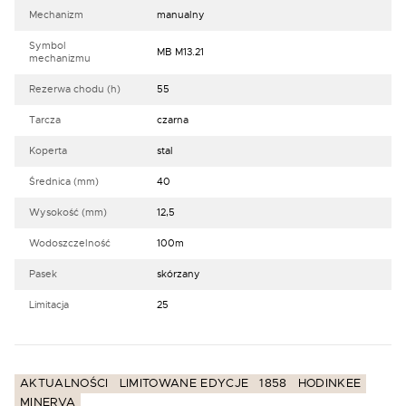
Mechanizm
manualny
Symbol
MB M13.21
mechanizmu
Rezerwa chodu (h)
55
Tarcza
czarna
Koperta
stal
Średnica (mm)
40
Wysokość (mm)
12,5
Wodoszczelność
100m
Pasek
skórzany
Limitacja
25
AKTUALNOŚCI
LIMITOWANE EDYCJE
1858
HODINKEE
MINERVA