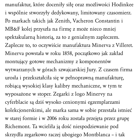
manufaktur, które doceniły siłę oraz możliwości Hodinkee
i wspólnie stworzyły dedykowany, limitowany czasomierz.
Po markach takich jak Zenith, Vacheron Constantin i
MB&F kolej przyszła na firmę z może nieco mniej
spektakularną historią, za to z genialnym zapleczem.
Zaplecze to, to oczywiście
manufaktura
Minerva z Villeret.
Minerva powstała w roku 1858, początkowo jak zakład
montujący gotowe mechanizmy z komponentów
wytwarzanych w górach szwajcarskiej Jury. Z czasem firma
urosła i przekształciła się w pełnoprawną manufakturę,
robiącą wysokiej klasy kalibry mechaniczne, w tym te
wyposażone w
stoper
. Zegarki z logo Minervy na
cyferblacie są dziś wysoko cenionymi egzemplarzami
kolekcjonerskimi, ale marka sama w sobie przestała istnieć
w starej formie i w 2006 roku została przejęta przez grupę
Richemont. Ta wcieliła ją dość niespodziewanie pod
skrzydła zegarkowo raczej ubogiego Montblanca – i tak