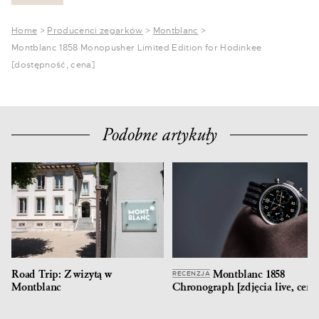
Home
>
Producenci zegarków
>
Montblanc
>
Montblanc 1858 Monopusher Limited Edition for Hodinkee
[dostępność, cena]
Podobne artykuły
Road Trip: Z wizytą w
Montblanc 1858
RECENZJA
Montblanc
Chronograph [zdjęcia live, cena