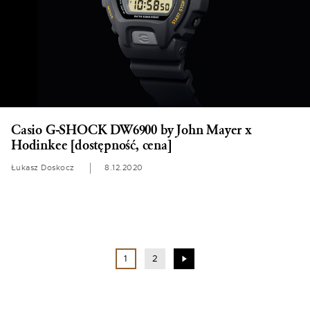
Casio G-SHOCK DW6900 by John Mayer x
Hodinkee [dostępność, cena]
Łukasz Doskocz
8.12.2020
1
2