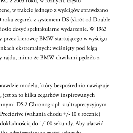
WRC z 2003 roku) w różnych, często
ene, w trakcie jednego z wyścigów sprawdzano
 roku zegarek z systemem DS (skrót od
Double
niosło dosyć spektakularne wydarzenie. W 1963
ny przez kierowcę BMW startującego w wyścigu
unkach ekstremalnych: wciśnięty pod felgą
y rajdu, mimo że BMW chwilami pędziło z
prawdzie modelu, który bezpośrednio nawiązuje
jest za to kilka zegarków inspirowanych
nnymi DS-2 Chronograph z ultraprecyzyjnym
Precidrive (wahania chodu +/- 10 s rocznie)
dokładnością do 1/100 sekundy. Aby ułatwić
ika odmierzającego części sekundy –