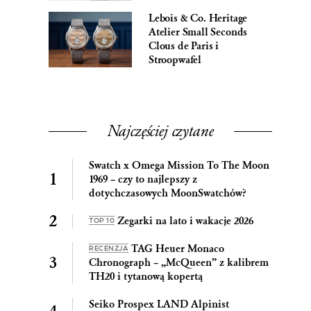
Lebois & Co. Heritage
Atelier Small Seconds
Clous de Paris i
Stroopwafel
Najczęściej czytane
Swatch x Omega Mission To The Moon
1969 – czy to najlepszy z
dotychczasowych MoonSwatchów?
Zegarki na lato i wakacje 2026
TOP 10
TAG Heuer Monaco
RECENZJA
Chronograph – „McQueen” z kalibrem
TH20 i tytanową kopertą
Seiko Prospex LAND Alpinist