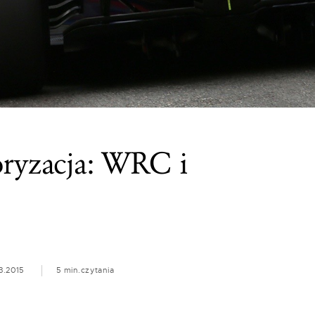
oryzacja: WRC i
3.2015
5 min.
czytania