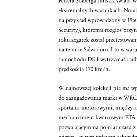
Pettera Solberga (mistrz świata 
ekstremalnych warunkach. Notab
na przykład wprowadzony w 1960
Security
), któremu rozgłos przy
roku zegarek został przetestowa
na terenie Salwadoru. I to w war
samochodu DS-1 wytrzymał trud
prędkością 170 km/h.
W najnowszej kolekcji nie ma w
do zaangażowania marki w WRC, 
sportami motorowymi, między i
mechanizmem kwarcowym
ETA
pozwalającym na pomiar czasu z 
odczyt – w tym wskazań sekundn