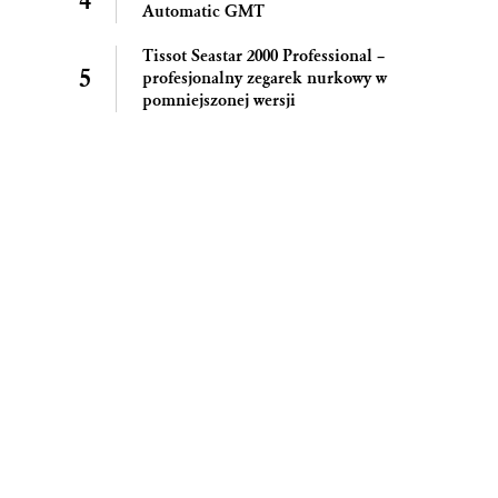
Automatic GMT
Tissot Seastar 2000 Professional –
profesjonalny zegarek nurkowy w
pomniejszonej wersji