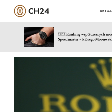
AKTUA
Ranking współczesnych mo
TOP 5
Speedmaster – którego Moonwatc
Skip
to
content