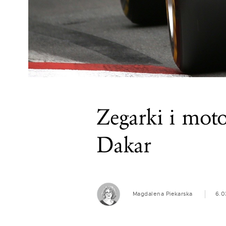
Zegarki i mot
Dakar
Magdalena Piekarska
6.0