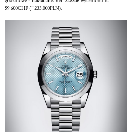
godzinowe – nakładane. Ref. 228206 wyceniono na
59.600CHF (~233.000PLN).