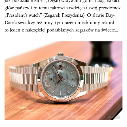
Jak pokazała historia, często widywano go na nadgarstkach
głów państw i to temu faktowi zawdzięcza swój przydomek
„President’s watch” (Zegarek Prezydenta). O sławie Day-
Date’a świadczy też inny, tym razem niechlubny rekord –
to jeden z najczęściej podrabianych zegarków na świecie…