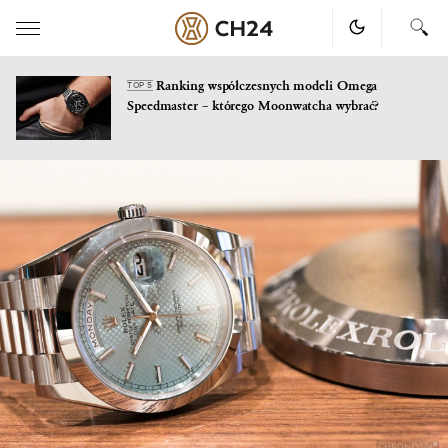
Ranking współczesnych modeli Omega
TOP 5
Speedmaster – którego Moonwatcha wybrać?
Skip
to
content