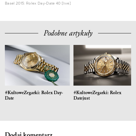
Basel 2015: Rolex Day-Date 40 [live]
Podobne artykuły
#KultoweZegarki: Rolex Day-
#KultoweZegarki: Rolex
Date
Datejust
Dodaj komentarz