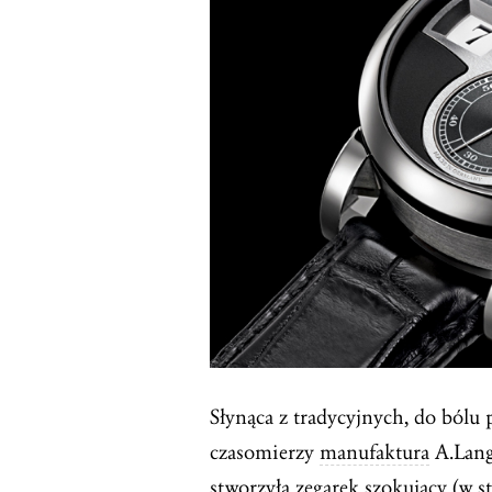
Słynąca z tradycyjnych, do bólu 
czasomierzy
manufaktura
A.Lang
stworzyła zegarek szokujący (w 