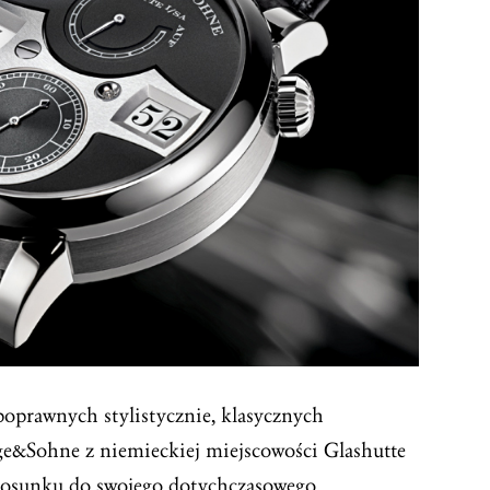
poprawnych stylistycznie, klasycznych
e&Sohne z niemieckiej miejscowości Glashutte
stosunku do swojego dotychczasowego,