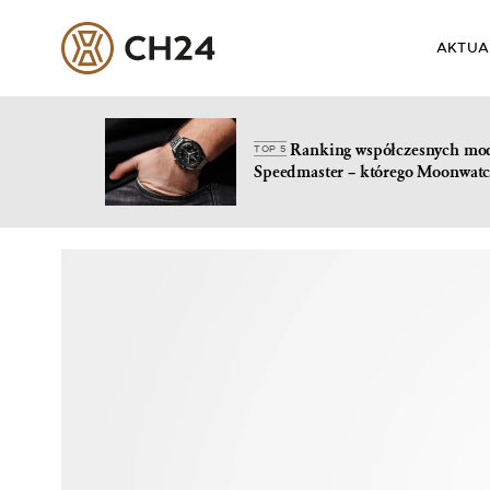
AKTUA
Ranking współczesnych mo
TOP 5
Speedmaster – którego Moonwatc
Skip
to
content