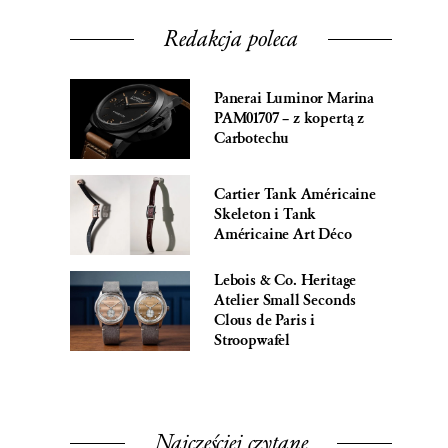
Redakcja poleca
Panerai Luminor Marina
PAM01707 – z kopertą z
Carbotechu
Cartier Tank Américaine
Skeleton i Tank
Américaine Art Déco
Lebois & Co. Heritage
Atelier Small Seconds
Clous de Paris i
Stroopwafel
Najczęściej czytane