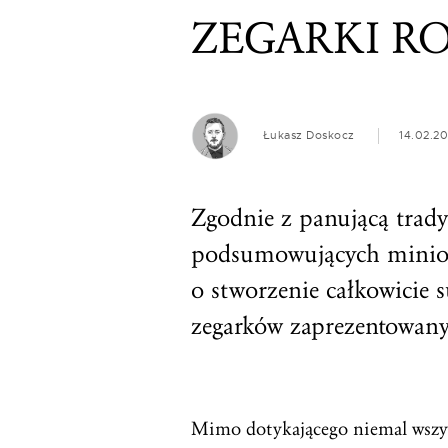
ZEGARKI RO
Łukasz Doskocz
14.02.2
Zgodnie z panującą trad
podsumowujących mini
o stworzenie całkowicie s
zegarków zaprezentowany
Mimo dotykającego niemal wszyst