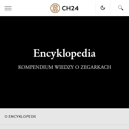
Skip
to
content
Encyklopedia
KOMPENDIUM WIEDZY O ZEGARKACH
O ENCYKLOPEDII