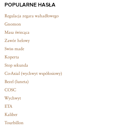
POPULARNE HASŁA
Regulacja zegara wahadłowego
Gnomon
Masa świecąca
Zawór helowy
Swiss made
Koperta
Stop sekunda
Co-Axial (wychwyt współosiowy)
Bezel (luneta)
COSC
Wychwyt
ETA
Kaliber
Tourbillon