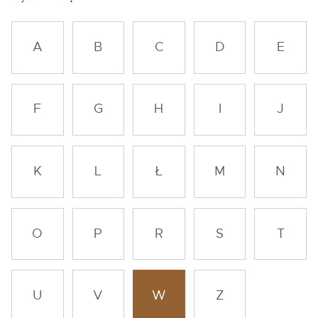
A
B
C
D
E
F
G
H
I
J
K
L
Ł
M
N
O
P
R
S
T
U
V
W
Z