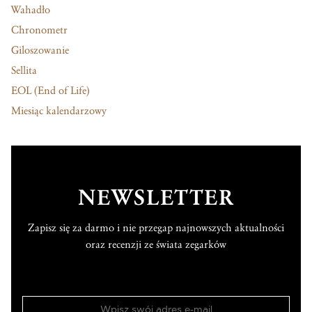
Wahadło
Chronometr
Giloszowanie
Sellita
EOL (End of Life)
Miesiąc kalendarzowy
NEWSLETTER
Zapisz się za darmo i nie przegap najnowszych aktualności
oraz recenzji ze świata zegarków