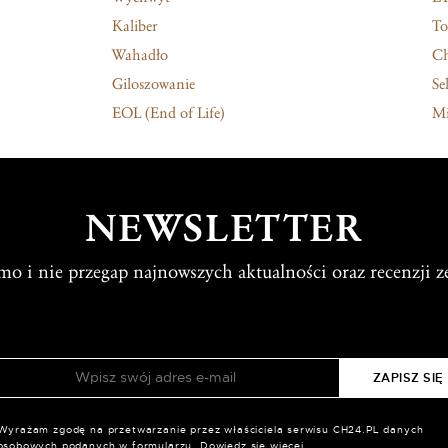
Kaliber
To
Wahadło
C
Giloszowanie
Sel
EOL (End of Life)
Mi
NEWSLETTER
rmo i nie przegap najnowszych aktualności oraz recenzji z
Wyrażam zgodę na przetwarzanie przez właściciela serwisu CH24.PL danych
osobowych podanych w formularzu.
Dowiedz się więcej