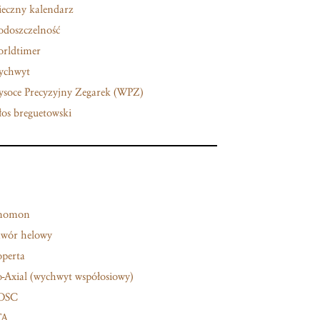
eczny kalendarz
doszczelność
rldtimer
ychwyt
soce Precyzyjny Zegarek (WPZ)
os breguetowski
nomon
wór helowy
perta
-Axial (wychwyt współosiowy)
OSC
TA