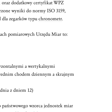
i oraz dodatkowy certyfikat WPZ
erzone wyniki do normy ISO 3159,
d dla zegarków typu
chronometr
.
kach pomiarowych Urzędu Miar to:
yzontalnymi a wertykalnymi
 średnim chodem dziennym a skrajnym
dnia z dniem 12)
o państwowego wzorca jednostek miar