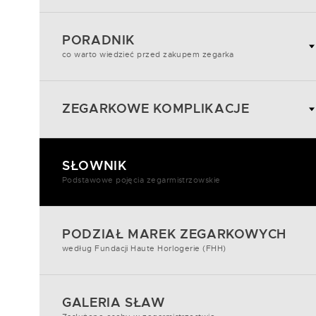
PORADNIK
co warto wiedzieć przed zakupem zegarka
ZEGARKOWE KOMPLIKACJE
SŁOWNIK
Podstawowe pojęcia zegarmistrzowskie
PODZIAŁ MAREK ZEGARKOWYCH
według Fundacji Haute Horlogerie (FHH)
GALERIA SŁAW