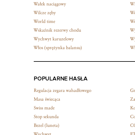
Wałek naciągowy
Wi
Wilcze zęby
Wo
World time
Wo
Wskaźnik rezerwy chodu
W
Wychwyt karuzelowy
Wy
Włos (sprężynka balansu)
Wł
POPULARNE HASŁA
Regulacja zegara wahadłowego
G
Masa świecąca
Za
Swiss made
Ko
Stop sekunda
Co
Bezel (luneta)
C
Wychwyt
E