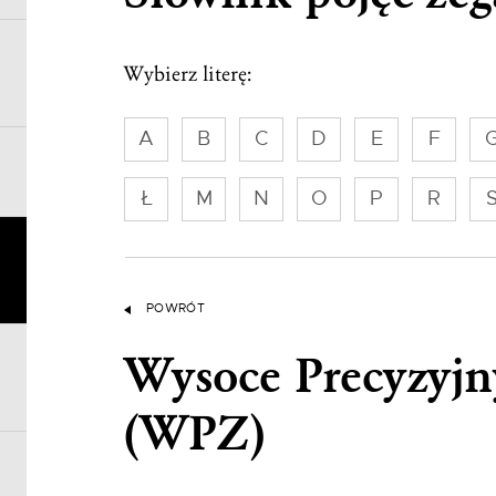
Wybierz literę:
A
B
C
D
E
F
Ł
M
N
O
P
R
POWRÓT
Wysoce Precyzyjn
(WPZ)