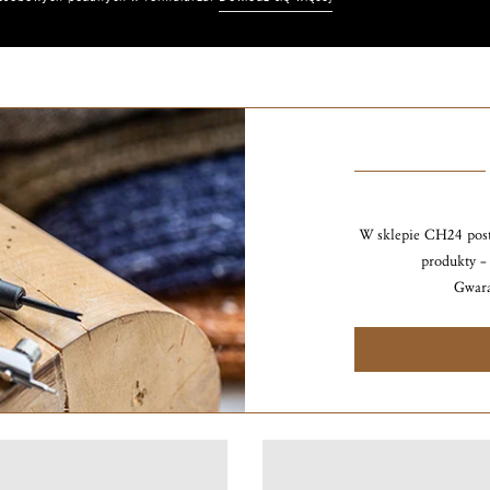
W sklepie CH24 post
produkty – 
Gwara