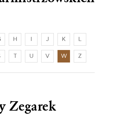
G
H
I
J
K
L
S
T
U
V
W
Z
y Zegarek