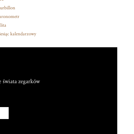
urbillon
hronometr
lita
esiąc kalendarzowy
e świata zegarków