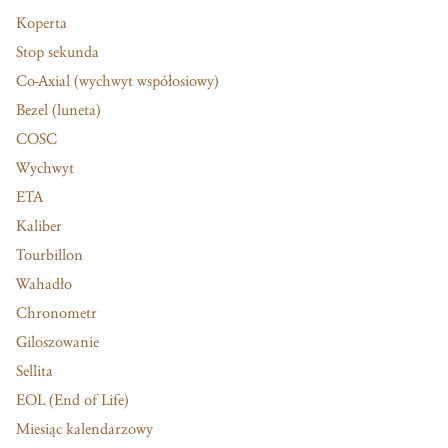
Koperta
Stop sekunda
Co-Axial (wychwyt współosiowy)
Bezel (luneta)
COSC
Wychwyt
ETA
Kaliber
Tourbillon
Wahadło
Chronometr
Giloszowanie
Sellita
EOL (End of Life)
Miesiąc kalendarzowy