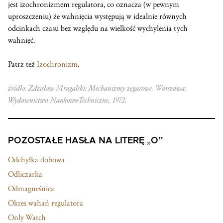
jest izochronizmem regulatora, co oznacza (w pewnym
uproszczeniu) że wahnięcia występują w idealnie równych
odcinkach czasu bez względu na wielkość wychylenia tych
wahnięć.
Patrz też
Izochronizm
.
źródło: Zdzisław Mrugalski: Mechanizmy zegarowe. Warszawa:
Wydawnictwa Naukowo-Techniczne, 1972.
POZOSTAŁE HASŁA NA LITERĘ „O”
Odchyłka dobowa
Odliczarka
Odmagneśnica
Okres wahań regulatora
Only Watch