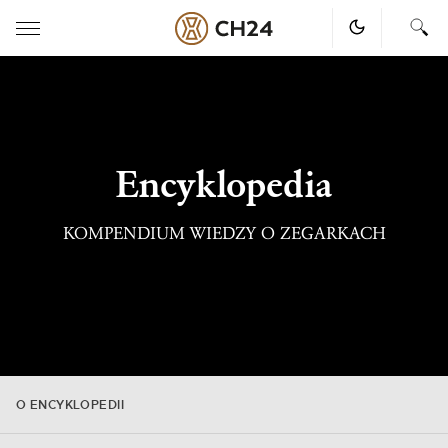
Skip
to
content
Encyklopedia
KOMPENDIUM WIEDZY O ZEGARKACH
O ENCYKLOPEDII