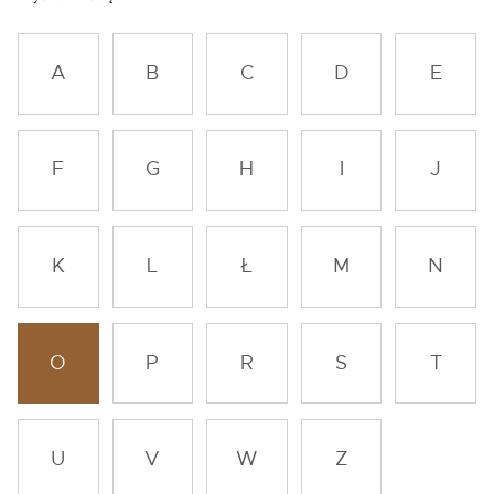
A
B
C
D
E
F
G
H
I
J
K
L
Ł
M
N
O
P
R
S
T
U
V
W
Z