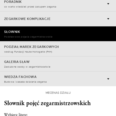
PORADNIK
co warto wiedzieć przed zakupem zegarka
ZEGARKOWE KOMPLIKACJE
SŁOWNIK
Podstawowe pojęcia zegarmistrzowskie
PODZIAŁ MAREK ZEGARKOWYCH
według Fundacji Haute Horlogerie (FHH)
GALERIA SŁAW
Zasłużone osoby w zegarmistrzostwie
WIEDZA FACHOWA
Budowa i zasada działania zegarka
MECENAS DZIAŁU
Słownik pojęć zegarmistrzowskich
Wybierz literę: