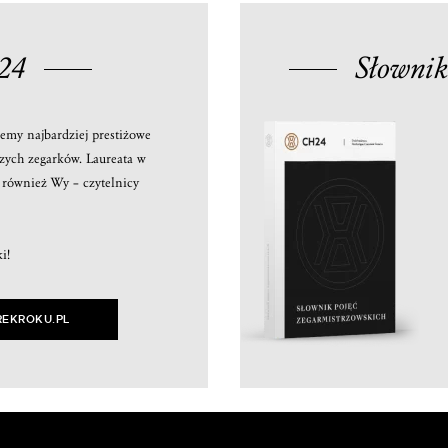
24
Słownik
jemy najbardziej prestiżowe
szych zegarków. Laureata w
e również Wy – czytelnicy
i!
REKROKU.PL