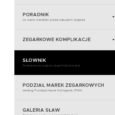
PORADNIK
co warto wiedzieć przed zakupem zegarka
ZEGARKOWE KOMPLIKACJE
SŁOWNIK
Podstawowe pojęcia zegarmistrzowskie
PODZIAŁ MAREK ZEGARKOWYCH
według Fundacji Haute Horlogerie (FHH)
GALERIA SŁAW