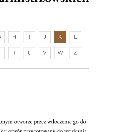
G
H
I
J
K
L
S
T
U
V
W
Z
nym otworze przez wtłoczenie go do
arką; otwór przygotowany do wciskania