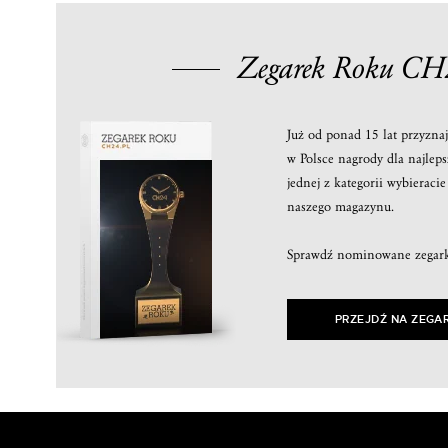
Zegarek Roku CH
Już od ponad 15 lat przyzna
w Polsce nagrody dla najlep
jednej z kategorii wybieraci
naszego magazynu.
Sprawdź nominowane zegark
PRZEJDŹ NA ZEGA