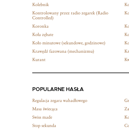
Kolebnik
Ko
Kontrolowany przez radio zegarek (Radio
Ko
Controlled)
Koronka
Ko
Koła zębate
Ko
Koło minutowe (sekundowe, godzinowe)
Ko
Krawędź fazowana (mechanizmu)
Kr
Kurant
Kw
POPULARNE HASŁA
Regulacja zegara wahadłowego
G
Masa świecąca
Za
Swiss made
Ko
Stop sekunda
Co