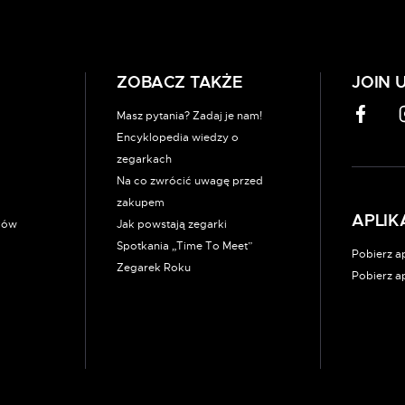
ZOBACZ TAKŻE
JOIN 
Masz pytania? Zadaj je nam!
Encyklopedia wiedzy o
zegarkach
Na co zwrócić uwagę przed
zakupem
APLIK
rków
Jak powstają zegarki
Spotkania „Time To Meet”
Pobierz ap
Zegarek Roku
Pobierz a