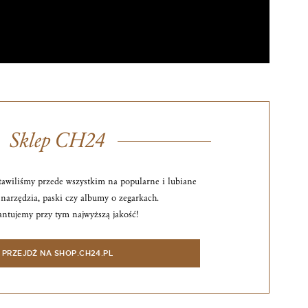
Sklep CH24
awiliśmy przede wszystkim na popularne i lubiane
narzędzia, paski czy albumy o zegarkach.
ntujemy przy tym najwyższą jakość!
PRZEJDŹ NA SHOP.CH24.PL