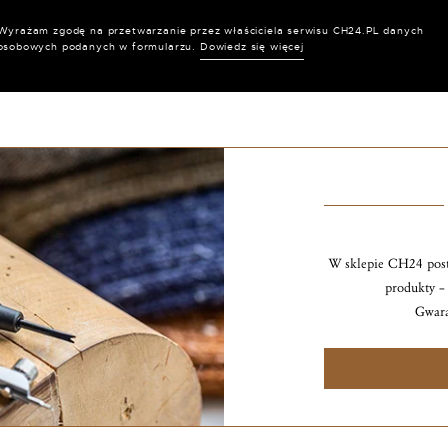
Wyrażam zgodę na przetwarzanie przez właściciela serwisu CH24.PL danych
osobowych podanych w formularzu.
Dowiedz się więcej
W sklepie CH24 post
produkty – 
Gwara