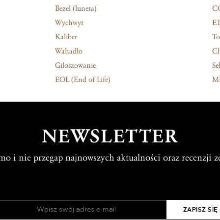
Bezel (luneta)
C
Wychwyt
E
Kaliber
To
Wahadło
C
Giloszowanie
Sel
EOL (End of Life)
Mi
NEWSLETTER
rmo i nie przegap najnowszych aktualności oraz recenzji z