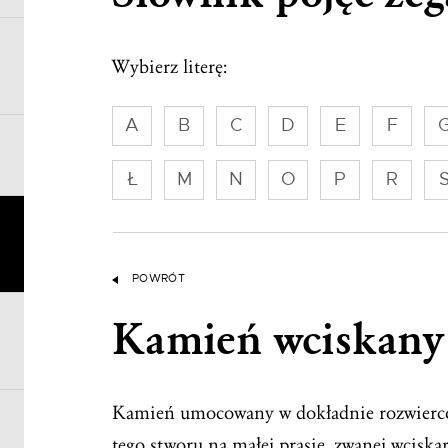
Wybierz literę:
A
B
C
D
E
F
Ł
M
N
O
P
R
POWRÓT
Kamień wciskany
Kamień umocowany w dokładnie rozwierco
tego stworu na małej prasie, zwanej wcisk