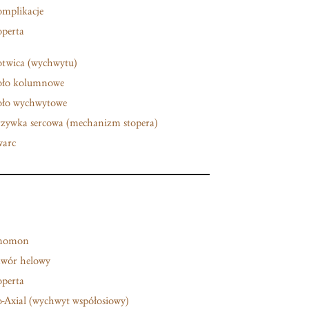
mplikacje
perta
twica (wychwytu)
ło kolumnowe
ło wychwytowe
zywka sercowa (mechanizm stopera)
arc
nomon
wór helowy
perta
-Axial (wychwyt współosiowy)