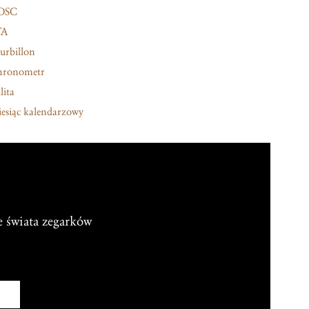
OSC
TA
urbillon
hronometr
lita
esiąc kalendarzowy
e świata zegarków