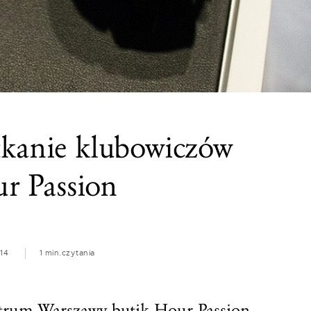
tkanie klubowiczów
 Passion
14
1 min.
czytania
trum Warszawy butik Hour Passion