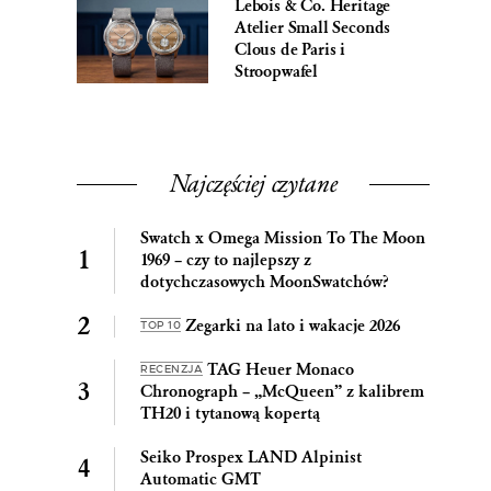
Lebois & Co. Heritage
Atelier Small Seconds
Clous de Paris i
Stroopwafel
Najczęściej czytane
Swatch x Omega Mission To The Moon
1969 – czy to najlepszy z
dotychczasowych MoonSwatchów?
Zegarki na lato i wakacje 2026
TOP 10
TAG Heuer Monaco
RECENZJA
Chronograph – „McQueen” z kalibrem
TH20 i tytanową kopertą
Seiko Prospex LAND Alpinist
Automatic GMT