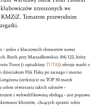
d klubowiczów zrzeszonych we
i KMZiZ. Tematem przewodnim
zegarki.
m – jeden z kluczowych elementów nowej
tch. Butik przy Marszałkowskiej 104/122, który
entu Tissot (i opisaliśmy
TUTAJ
) oferuje marki z
o dzieciakom Flik Flaka po zacnego i mocno
Longinesa (zerknijcie na TOP 50 marek
na celem otwierania takich salonów –
trojem i wykwalifikowaną obsługą – jest poprawa
aktowanie klientów, chcących sprawić sobie