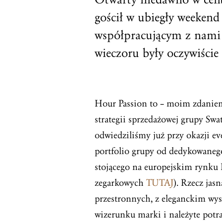
gościł w ubiegły weeken
współpracującym z nam
wieczoru były oczywiście 
Hour Passion to – moim zdanie
strategii sprzedażowej grupy Swa
odwiedziliśmy już przy okazji ev
portfolio grupy od dedykowaneg
stojącego na europejskim rynku 
zegarkowych
TUTAJ
). Rzecz jas
przestronnych, z eleganckim wys
wizerunku marki i należyte potr