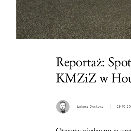
Reportaż: Spo
KMZiZ w Hour
Łukasz Doskocz
29.10.20
Otwarty niedawno w cen