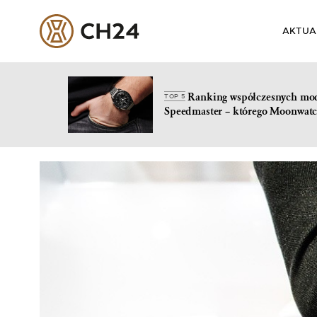
AKTUA
Ranking współczesnych mo
TOP 5
Speedmaster – którego Moonwatc
Skip
to
content