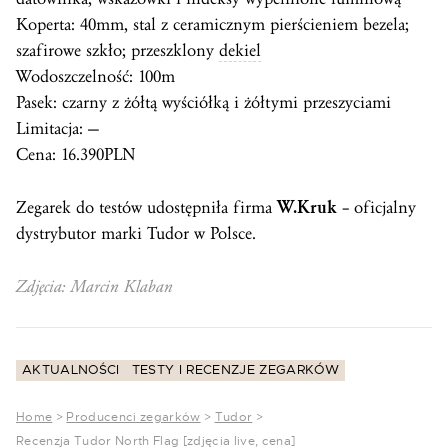
Koperta: 40mm, stal z ceramicznym pierścieniem bezela;
szafirowe szkło; przeszklony
dekiel
Wodoszczelność: 100m
Pasek: czarny z żółtą wyściółką i żółtymi przeszyciami
Limitacja: —
Cena: 16.390PLN
Zegarek do testów udostępniła firma
W.Kruk
– oficjalny
dystrybutor marki Tudor w Polsce.
Zdjęcia: Marcin Klaban
AKTUALNOŚCI
TESTY I RECENZJE ZEGARKÓW
Home
>
Producenci zegarków
>
Tudor
>
Recenzja Tudor North Flag [zdjęcia live, cena]