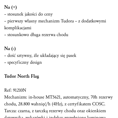
Na (+)
– stosunek jakości do ceny
– pierwszy własny mechanizm Tudora – z dodatkowymi
komplikacjami
– stosunkowo długa rezerwa chodu
Na (-)
– dość sztywny, źle układający się pasek
– specyficzny design
Tudor North Flag
Ref: 91210N
Mechanizm:
in-house
MT5621, automatyczny, 70h rezerwy
chodu, 28.800 wahnięć/h (4Hz), z certyfikatem
COSC
.
Tarcza: czarna, z tarczką rezerwy chodu oraz okienkiem
datownika, wskazówki i indeksy wypełnione luminową