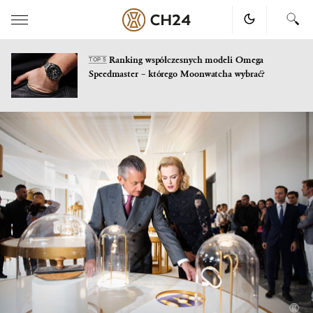
Ranking współczesnych modeli Omega
TOP 5
Speedmaster – którego Moonwatcha wybrać?
Skip
to
content