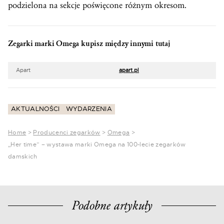
podzielona na sekcje poświęcone różnym okresom.
Zegarki marki Omega kupisz między innymi tutaj
Apart
apart.pl
AKTUALNOŚCI
WYDARZENIA
Home
>
Producenci zegarków
>
Omega
>
„Her time” – wystawa marki Omega na 100-lecie zegarków
damskich
Podobne artykuły