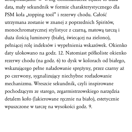
data, mały sekundnik w formie charakterystycznego dla
PSM koła „topping tool” i rezerwy chodu. Całość
utrzymana zostanie w znanej z poprzednich Spiritów,
monochromatycznej stylistyce z czarną, matową tarczą i
duża ilością luminovy (białej, świecącej na zielono),
pełniącej rolę indeksów i wypełnienia wskazówek. Okienko
daty ulokowano na godz. 12. Natomiast półkoliste okienko
rezerwy chodu (na godz. 6) to dysk w kolorach od białego,
wskazującego pełne naładowanie sprężyny, przez czarny aż
po czerwony, sygnalizujący niechybne rozładowanie
mechanizmu. Wreszcie sekundnik, czyli inspirowane
pochodzącym ze starego, zegarmistrzowskiego narzędzia
detalem koło (lakierowane ręcznie na biało), estetycznie
wpuszczone w tarczę na wysokości godz. 9.