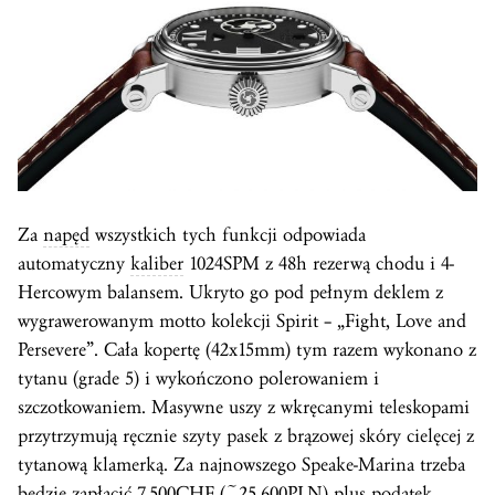
Za
napęd
wszystkich tych funkcji odpowiada
automatyczny
kaliber
1024SPM z 48h rezerwą chodu i 4-
Hercowym balansem. Ukryto go pod pełnym deklem z
wygrawerowanym motto kolekcji Spirit – „Fight, Love and
Persevere”. Cała kopertę (42x15mm) tym razem wykonano z
tytanu (grade 5) i wykończono polerowaniem i
szczotkowaniem. Masywne uszy z wkręcanymi teleskopami
przytrzymują ręcznie szyty pasek z brązowej skóry cielęcej z
tytanową klamerką. Za najnowszego Speake-Marina trzeba
będzie zapłacić 7.500CHF (~25.600PLN) plus podatek.