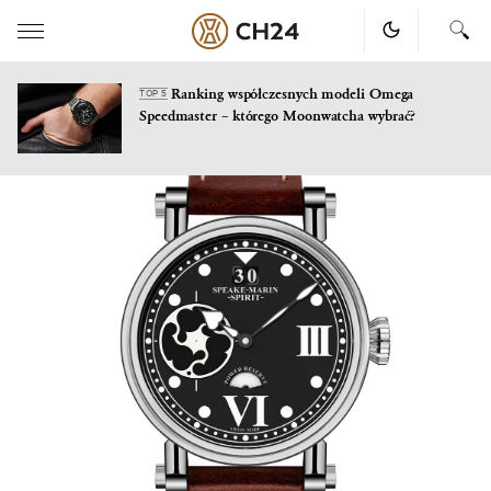
Ranking współczesnych modeli Omega
TOP 5
Speedmaster – którego Moonwatcha wybrać?
Skip
to
content