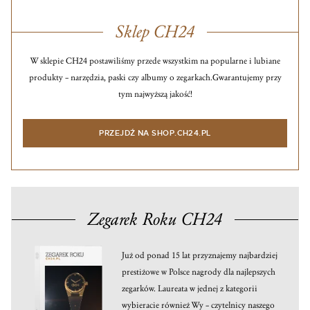
Sklep CH24
W sklepie CH24 postawiliśmy przede wszystkim na popularne i lubiane
produkty – narzędzia, paski czy albumy o zegarkach.
Gwarantujemy przy
tym najwyższą jakość!
PRZEJDŹ NA SHOP.CH24.PL
Zegarek Roku CH24
Już od ponad 15 lat przyznajemy najbardziej
prestiżowe w Polsce nagrody dla najlepszych
zegarków. Laureata w jednej z kategorii
wybieracie również Wy – czytelnicy naszego