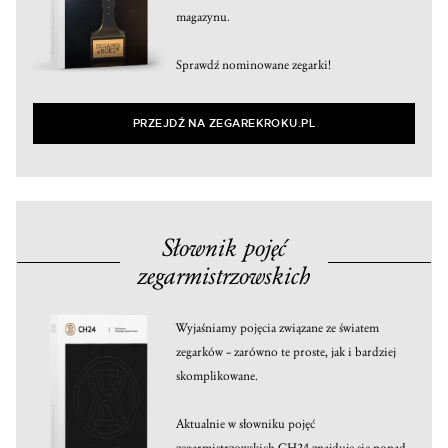
magazynu.
Sprawdź nominowane zegarki!
PRZEJDŹ NA ZEGAREKROKU.PL
Słownik pojęć
zegarmistrzowskich
Wyjaśniamy pojęcia związane ze światem
zegarków – zarówno te proste, jak i bardziej
skomplikowane.
Aktualnie w słowniku pojęć
zegarmistrzowskich CH24 znajduje się ponad