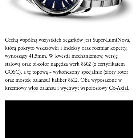
Cechą wspólną wszystkich zegarków jest
Super-LumiNova
,
którą pokryto wskazówki i indeksy oraz rozmiar koperty,
wynoszący 41,5mm. W kwestii mechanizmów, wersję
stalową oraz bi-color napędza werk 8602 (z certyfikatem
COSC
), a tę topową – wykończony specjalnie (złoty
rotor
oraz
mostek
balansu)
kaliber
8612. Oba wyposażone w
krzemowy
włos
balansu i
wychwyt
współosiowy
Co-Axial
.