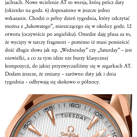
jachtach. Nowe wcielenie AT to wersja, którą prócz daty
(okienko na godz. 6) doposażono w jeszcze jedno
wskazanie. Chodzi o pełny dzień tygodnia, który odczytać
można z „łukowatego”, mieszczącego się w okolicy godz. 12
otworu (oczywiście po angielsku). Omedze daję plusa za to,
że wycięty w tarczy fragment – pomimo iż musi pomieścić
dość długie słowa jak np. „Wednesday” czy „Saturday” – jest
niewielki, a co za tym idzie nie burzy klasycznej
kompozycji, do jakiej przyzwyczailiśmy się w zegarkach AT.
Dodam jeszcze, że zmiany – zarówno daty jak i dnia
tygodnia – odbywają się skokowo o północy.