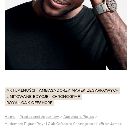
AKTUALNOŚCI
AMBASADORZY MAREK ZEGARKOWYCH
LIMITOWANE EDYCJE
CHRONOGRAF
ROYAL OAK OFFSHORE
Home
>
Producenci zegarków
>
Audemars Piguet
>
Audemars Piguet Royal Oak Offshore Chonograph LeBron James