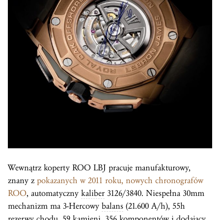
Wewnątrz koperty ROO LBJ pracuje manufakturowy,
znany z
pokazanych w 2011 roku, nowych chronografów
ROO
, automatyczny
kaliber
3126/3840. Niespełna 30mm
mechanizm ma 3-Hercowy
balans
(21.600 A/h), 55h
rezerwy chodu, 59 kamieni, 356 komponentów i dodający