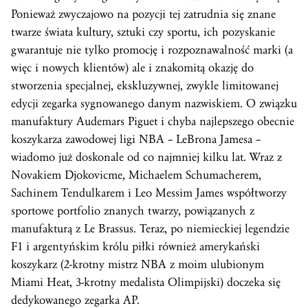
Ponieważ zwyczajowo na pozycji tej zatrudnia się znane
twarze świata kultury, sztuki czy sportu, ich pozyskanie
gwarantuje nie tylko promocję i rozpoznawalność marki (a
więc i nowych klientów) ale i znakomitą okazję do
stworzenia specjalnej, ekskluzywnej, zwykle limitowanej
edycji zegarka sygnowanego danym nazwiskiem. O związku
manufaktury Audemars Piguet i chyba najlepszego obecnie
koszykarza zawodowej ligi NBA – LeBrona Jamesa –
wiadomo już doskonale od co najmniej kilku lat. Wraz z
Novakiem Djokovicme, Michaelem Schumacherem,
Sachinem Tendulkarem i Leo Messim James współtworzy
sportowe portfolio znanych twarzy, powiązanych z
manufakturą z Le Brassus. Teraz, po niemieckiej legendzie
F1 i argentyńskim królu piłki również amerykański
koszykarz (2-krotny mistrz NBA z moim ulubionym
Miami Heat, 3-krotny medalista Olimpijski) doczeka się
dedykowanego zegarka AP.