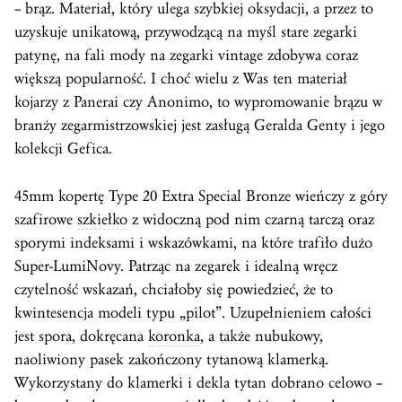
– brąz. Materiał, który ulega szybkiej oksydacji, a przez to
uzyskuje unikatową, przywodzącą na myśl stare zegarki
patynę, na fali mody na zegarki vintage zdobywa coraz
większą popularność. I choć wielu z Was ten materiał
kojarzy z Panerai czy Anonimo, to wypromowanie brązu w
branży zegarmistrzowskiej jest zasługą Geralda Genty i jego
kolekcji Gefica.
45mm kopertę Type 20 Extra Special Bronze wieńczy z góry
szafirowe
szkiełko
z widoczną pod nim czarną tarczą oraz
sporymi indeksami i wskazówkami, na które trafiło dużo
Super-LumiNovy. Patrząc na zegarek i idealną wręcz
czytelność wskazań, chciałoby się powiedzieć, że to
kwintesencja modeli typu „pilot”. Uzupełnieniem całości
jest spora, dokręcana
koronka
, a także nubukowy,
naoliwiony pasek zakończony tytanową klamerką.
Wykorzystany do klamerki i dekla tytan dobrano celowo –