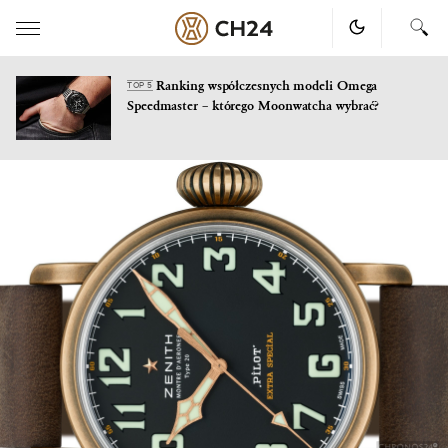
Ranking współczesnych modeli Omega
TOP 5
Speedmaster – którego Moonwatcha wybrać?
Skip
to
content