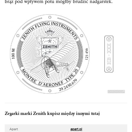
brąz pod wpływem potu mógłby brudzić nadgarstek.
Zegarki marki Zenith kupisz między innymi tutaj
Apart
apart.pl