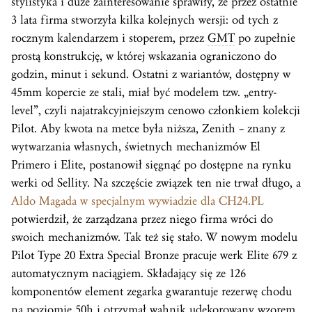
stylistyka i duże zainteresowanie sprawiły, że przez ostatnie
3 lata firma stworzyła kilka kolejnych wersji: od tych z
rocznym kalendarzem i stoperem, przez
GMT
po zupełnie
prostą konstrukcję, w której wskazania ograniczono do
godzin, minut i sekund. Ostatni z wariantów, dostępny w
45mm kopercie ze stali, miał być modelem tzw. „entry-
level”, czyli najatrakcyjniejszym cenowo członkiem kolekcji
Pilot. Aby kwota na metce była niższa, Zenith – znany z
wytwarzania własnych, świetnych mechanizmów El
Primero i Elite, postanowił sięgnąć po dostępne na rynku
werki od Sellity. Na szczęście związek ten nie trwał długo, a
Aldo Magada w specjalnym wywiadzie dla CH24.PL
potwierdził, że zarządzana przez niego firma wróci do
swoich mechanizmów. Tak też się stało. W nowym modelu
Pilot Type 20 Extra Special Bronze pracuje werk Elite 679 z
automatycznym naciągiem. Składający się ze 126
komponentów element zegarka gwarantuje rezerwę chodu
na poziomie 50h i otrzymał
wahnik
udekorowany wzorem