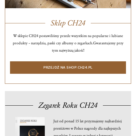
Sklep CH24
W sklepie CH24 postawiliśmy przede wszystkim na popularne i lubiane
produkty – narzędzia, paski czy albumy o zegarkach.
Gwarantujemy przy
tym najwyższą jakość!
PRZEJDŹ NA SHOP.CH24.PL
Zegarek Roku CH24
Już od ponad 15 lat przyznajemy najbardziej
prestiżowe w Polsce nagrody dla najlepszych
zegarków. Laureata w jednej z kategorii