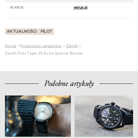
W.KRUK
wkruk.pl
AKTUALNOŚCI
PILOT
Home
>
Producenci zegarków
>
Zenith
>
Zenith Pilot Type 20 Extra Special Bronze
Podobne artykuły