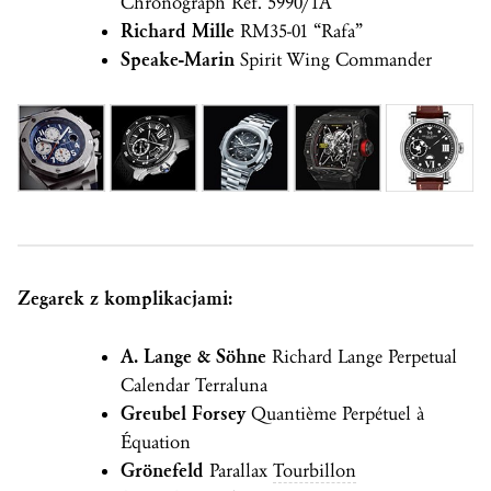
Chronograph Ref. 5990/1A
Richard Mille
RM35-01 “Rafa”
Speake-Marin
Spirit Wing Commander
Zegarek z komplikacjami:
A. Lange & Söhne
Richard Lange Perpetual
Calendar Terraluna
Greubel Forsey
Quantième Perpétuel à
Équation
Grönefeld
Parallax
Tourbillon