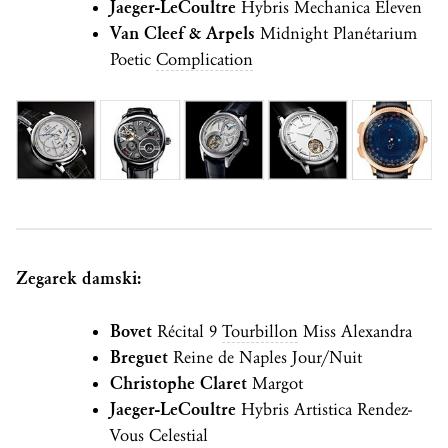
Jaeger-LeCoultre
Hybris Mechanica Eleven
Van Cleef & Arpels
Midnight Planétarium
Poetic
Complication
Zegarek damski:
Bovet
Récital 9
Tourbillon
Miss Alexandra
Breguet
Reine de Naples Jour/Nuit
Christophe Claret
Margot
Jaeger-LeCoultre
Hybris Artistica Rendez-
Vous Celestial