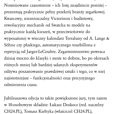
Nominowane czasomierze – ich listę znajdziecie poniżej –
prezentują praktycznie pełny przekrój branży zegarkowej.
Kwarcowy, niezniszczalny Victorinox i budżetowy,
rewolucyjny mechanik od Swatcha to modele na
praktycznie każdą kieszeń, w przeciwieństwie do
wyposażonej w wieczny
kalendarz
Terraluny od A. Lange &
Söhne czy płaskiego, automatycznego tourbillona z
repetycją od Jaeger-LeCoultre. Zegarmistrzostwo powraca
dzisiaj mocno do klasyki i może to dobrze, bo po okresach
różnych mniej lub bardziej udanych eksperymentów
odżywa poszanowanie prawdziwej sztuki i tego, co w niej
najistotniejsze – funkcjonalności oraz precyzyjnego
odmierzenia czasu.
Jubileuszowa edycja to także powiększone jury, tym razem
w 10-osobowym składzie: Łukasz Doskocz (red. naczelny
CH24.PL), Tomasz Kiełtyka (właściciel CH24.PL),