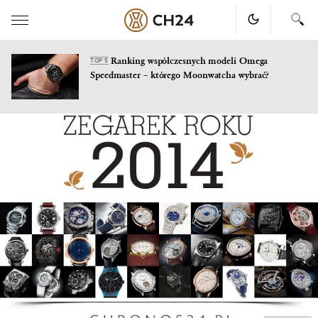
Ranking współczesnych modeli Omega
TOP 5
Speedmaster – którego Moonwatcha wybrać?
Skip
to
content