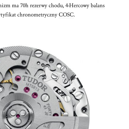
nizm ma 70h rezerwy chodu, 4-Hercowy
balans
rtyfikat chronometryczny
COSC
.