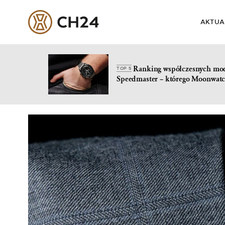
AKTUA
Ranking współczesnych mo
TOP 5
Speedmaster – którego Moonwatc
Skip
to
content