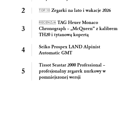
Zegarki na lato i wakacje 2026
TOP 10
TAG Heuer Monaco
RECENZJA
Chronograph – „McQueen” z kalibrem
TH20 i tytanową kopertą
Seiko Prospex LAND Alpinist
Automatic GMT
Tissot Seastar 2000 Professional –
profesjonalny zegarek nurkowy w
pomniejszonej wersji