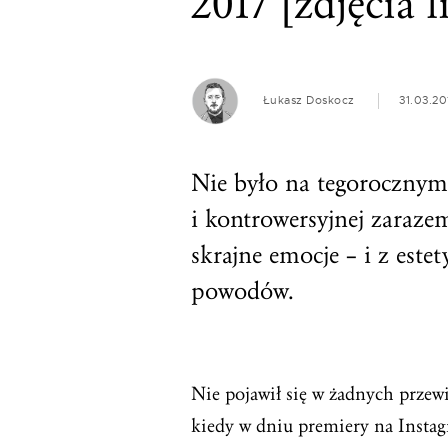
2017 [zdjęcia l
Łukasz Doskocz
31.03.20
Nie było na tegorocznym 
i kontrowersyjnej zaraz
skrajne emocje – i z este
powodów.
Nie pojawił się w żadnych przew
kiedy w dniu premiery na Instagr