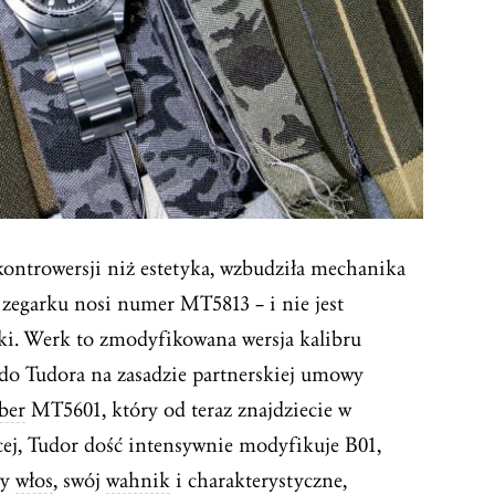
kontrowersji niż estetyka, wzbudziła mechanika
 zegarku nosi numer MT5813 – i nie jest
i. Werk to zmodyfikowana wersja kalibru
 do Tudora na zasadzie partnerskiej umowy
ber
MT5601, który od teraz znajdziecie w
cej, Tudor dość intensywnie modyfikuje B01,
wy
włos
, swój
wahnik
i charakterystyczne,