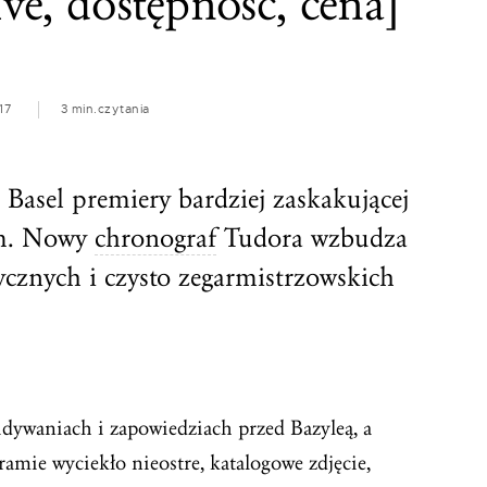
ive, dostępność, cena]
17
3 min.
czytania
Basel premiery bardziej zaskakującej
em. Nowy
chronograf
Tudora wzbudza
tycznych i czysto zegarmistrzowskich
idywaniach i zapowiedziach przed Bazyleą, a
amie wyciekło nieostre, katalogowe zdjęcie,