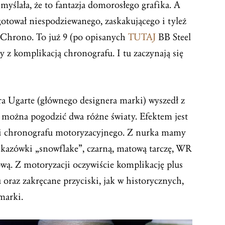
 myślała, że to fantazja domorosłego grafika. A
otował niespodziewanego, zaskakującego i tyleż
 Chrono. To już 9 (po opisanych
TUTAJ
BB Steel
y z komplikacją chronografu. I tu zaczynają się
a Ugarte (głównego designera marki) wyszedł z
e można pogodzić dwa różne światy. Efektem jest
i chronografu motoryzacyjnego. Z nurka mamy
skazówki „snowflake”, czarną, matową tarczę, WR
wą. Z motoryzacji oczywiście komplikację plus
 oraz zakręcane przyciski, jak w historycznych,
marki.